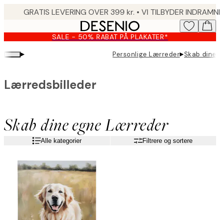
Skip
to
main
SALE - 50% RABAT PÅ PLAKATER*
content.
▸
▸
Personlige Lærreder
Skab dine
Lærredsbilleder
Skab dine egne Lærreder
Alle kategorier
Filtrere og sortere