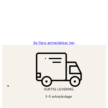
Nemt at bestille og hurtig levering👍
2 jun.
Lonni M
Se flere anmeldelser her
HURTIG LEVERING
3-5 arbejdsdage