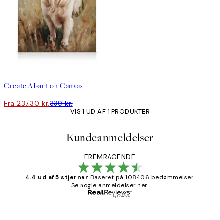
30%*
Skab kunst
Create AI-art on Canvas
Fra 237,30 kr.
339 kr.
VIS 1 UD AF 1 PRODUKTER
Kundeanmeldelser
FREMRAGENDE
4.4 ud af 5 stjerner
Baseret på 108406 bedømmelser.
Se nogle anmeldelser her.
Bekræftet køber
Kundeanmeldelser