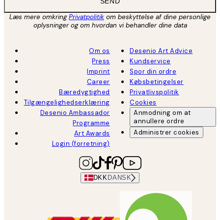
SEND
Læs mere omkring
Privatpolitik
om beskyttelse af dine personlige
oplysninger og om hvordan vi behandler dine data
Om os
Desenio Art Advice
Press
Kundservice
Imprint
Spor din ordre
Career
Købsbetingelser
Bæredygtighed
Privatlivspolitik
Tilgængelighedserklæring
Cookies
Desenio Ambassador
Anmodning om at
annullere ordre
Programme
Administrer cookies
Art Awards
Login (forretning)
DKK
DANSK