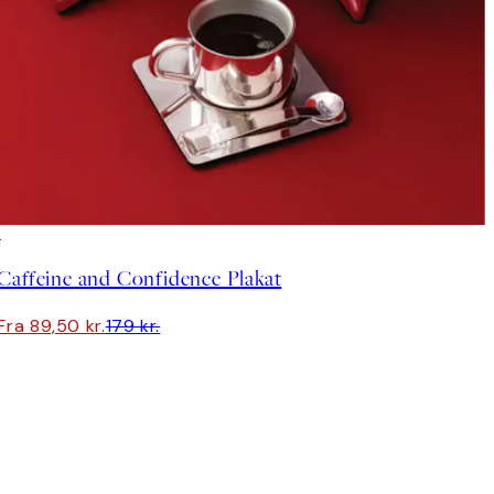
50%*
Caffeine and Confidence Plakat
Fra 89,50 kr.
179 kr.