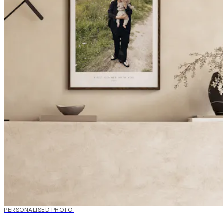
20%*
PERSONALISED PHOTO
Skab kunst