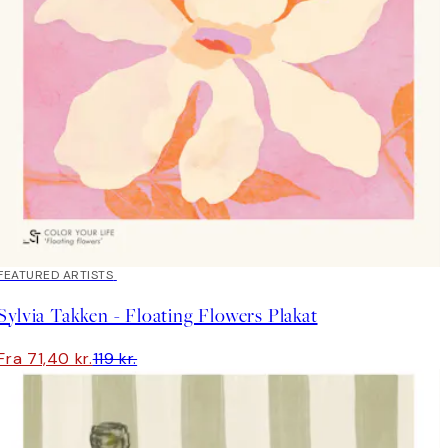
40%*
FEATURED ARTISTS
Sylvia Takken - Floating Flowers Plakat
Fra 71,40 kr.
119 kr.