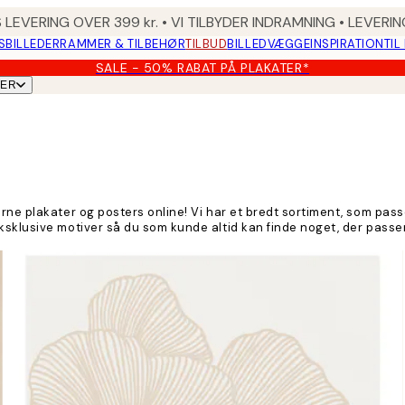
 LEVERING OVER 399 kr. • VI TILBYDER INDRAMNING • LEVER
SBILLEDER
RAMMER & TILBEHØR
TILBUD
BILLEDVÆGGE
INSPIRATION
TIL
SALE - 50% RABAT PÅ PLAKATER*
TER
ne plakater og posters online! Vi har et bredt sortiment, som passe
sklusive motiver så du som kunde altid kan finde noget, der passer 