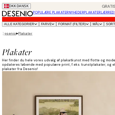
Skip
GRATIS
DKK
DANSK
to
POPULÆRE PLAKATER
NYHEDER
PLAKATER
LÆRRED
main
content.
ALLE KATEGORIER
FARVE
FORMAT (FILTER)
MÅL
SOR
▸
Desenio
Plakater
Plakater
Her finder du hele vores udvalg af plakatkunst med flotte og moder
opdateres løbende med populære print, f.eks. kunstplakater, og ek
plakater fra Desenio!