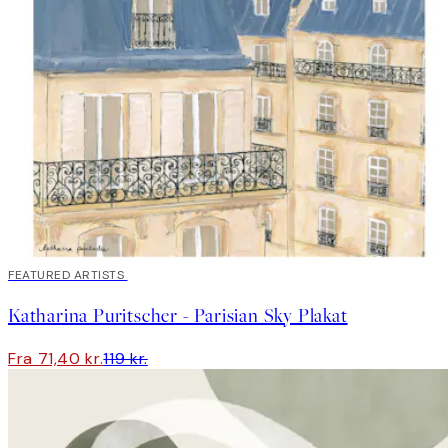
40%*
FEATURED ARTISTS
Katharina Puritscher - Parisian Sky Plakat
Fra 71,40 kr.
119 kr.