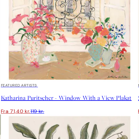
40%*
FEATURED ARTISTS
Katharina Puritscher - Window With a View Plakat
Fra 71,40 kr.
119 kr.