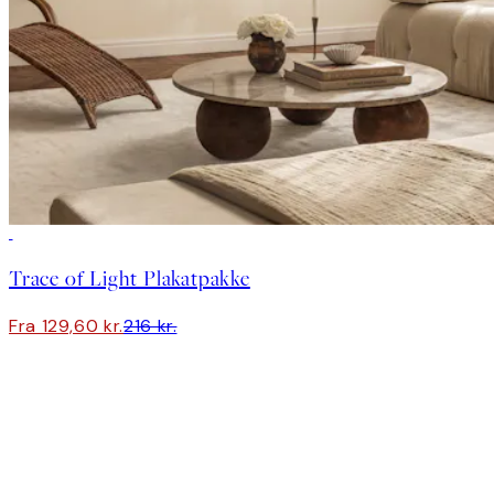
-40%
Trace of Light Plakatpakke
Fra 129,60 kr.
216 kr.