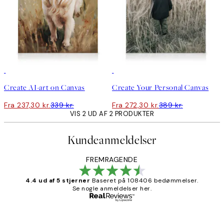
30%*
Skab kunst
30%*
Skab kunst
Create AI-art on Canvas
Create Your Personal Canvas
Fra 237,30 kr.
339 kr.
Fra 272,30 kr.
389 kr.
VIS 2 UD AF 2 PRODUKTER
Kundeanmeldelser
FREMRAGENDE
4.4 ud af 5 stjerner
Baseret på 108406 bedømmelser.
Se nogle anmeldelser her.
Bekræftet køber
Kundeanmeldelser