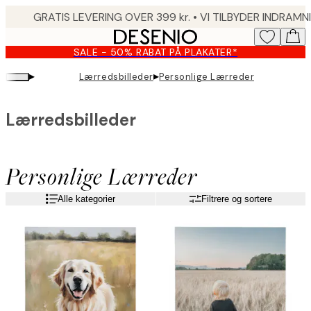
Skip
to
main
SALE - 50% RABAT PÅ PLAKATER*
content.
▸
▸
Lærredsbilleder
Personlige Lærreder
Lærredsbilleder
Personlige Lærreder
Alle kategorier
Filtrere og sortere