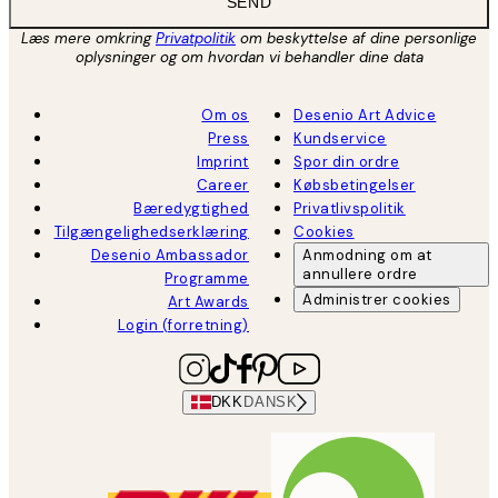
SEND
Læs mere omkring
Privatpolitik
om beskyttelse af dine personlige
oplysninger og om hvordan vi behandler dine data
Om os
Desenio Art Advice
Press
Kundservice
Imprint
Spor din ordre
Career
Købsbetingelser
Bæredygtighed
Privatlivspolitik
Tilgængelighedserklæring
Cookies
Desenio Ambassador
Anmodning om at
annullere ordre
Programme
Administrer cookies
Art Awards
Login (forretning)
DKK
DANSK