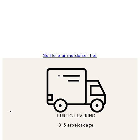
Nemt at bestille og hurtig levering👍
2 jun.
Lonni M
Se flere anmeldelser her
HURTIG LEVERING
3-5 arbejdsdage