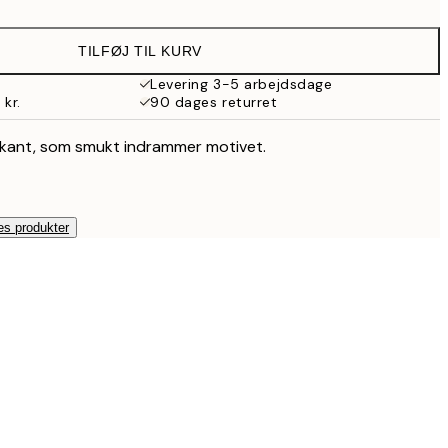
143,50 kr.
287 kr.
TILFØJ TIL KURV
Levering 3-5 arbejdsdage
 kr.
90 dages returret
 kant, som smukt indrammer motivet.
es produkter