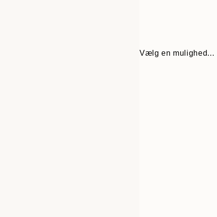
Vælg en mulighed...
Frame
30x40 cm
options