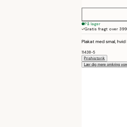
50x70 cm
På lager
Gratis fragt over 399
Plakat med smal, hvid
11438-5
Prishistorik
Lær dig mere omkring vor