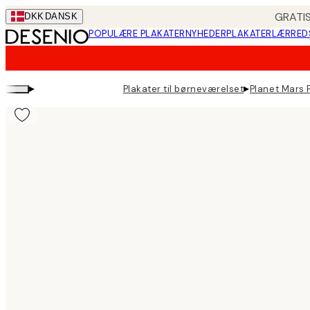
Skip
GRATIS
DKK
DANSK
to
POPULÆRE PLAKATER
NYHEDER
PLAKATER
LÆRRED
main
content.
▸
▸
Plakater til børneværelset
Planet Mars 