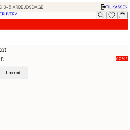
ING 3-5 ARBEJDSDAGE
TIL KASSEN
 ERHVERV
kat
r.
50%*
Lærred