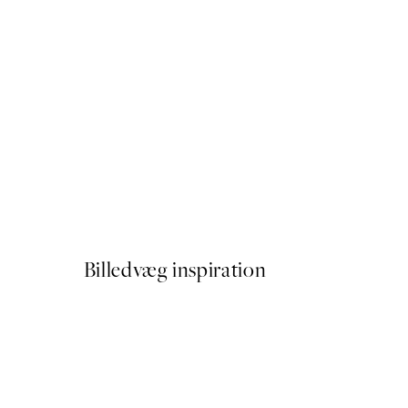
50%*
Cat on Toilet Plakat
Fra 54 kr.
108 kr.
Billedvæg inspiration