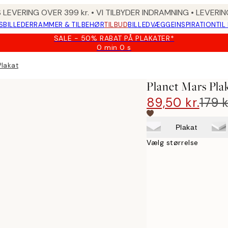
 LEVERING OVER 399 kr. • VI TILBYDER INDRAMNING • LEVER
SBILLEDER
RAMMER & TILBEHØR
TILBUD
BILLEDVÆGGE
INSPIRATION
TIL
SALE - 50% RABAT PÅ PLAKATER*
0 min
0 s
Gyldig
indtil:
Plakat
2026-
08-
Planet Mars Pla
09
89,50 kr.
179 k
Plakat
Vælg størrelse