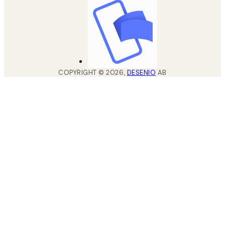
COPYRIGHT ©
2026
,
DESENIO
AB