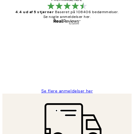
4.4 ud af 5 stjerner
Baseret på 108406 bedømmelser.
Se nogle anmeldelser her.
Bekræftet køber
Kundeanmeldelser
Nemt at bestille og hurtig levering👍
2 jun.
Lonni M
Se flere anmeldelser her