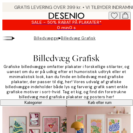
Skip
to
main
SALE - 50% RABAT PÅ PLAKATER*
content.
0 min
0 s
Gyldig
indtil:
▸
▸
Billedvægge
Billedvæg Grafisk
2026-
08-
09
Billedvæg Grafisk
Grafiske billedvægge omfatter plakater i forskellige stilarter, og
uanset om du er på udkig efter et humoristisk udtryk eller et
minimalistisk look, kan du finde en billedvæg med grafiske
plakater, der passer til dig, her! Vores udvalg af grafiske
billedvægge indeholder både lys og farverig grafik samt enkle
grafiske motiver i sort-hvid. Tag et kig, og find din foretrukne
billedvæg med grafiske plakater og posters her!
Kategorier
Køb efter rum