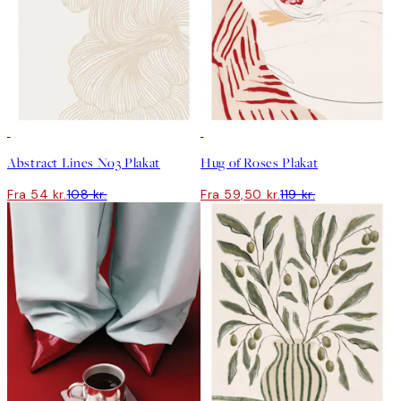
50%*
50%*
Abstract Lines No3 Plakat
Hug of Roses Plakat
Fra 54 kr.
108 kr.
Fra 59,50 kr.
119 kr.