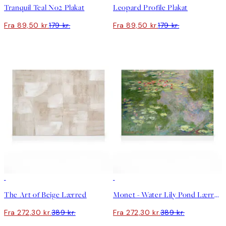
Tranquil Teal No2 Plakat
Leopard Profile Plakat
Fra 89,50 kr.
179 kr.
Fra 89,50 kr.
179 kr.
30%*
30%*
The Art of Beige Lærred
Monet - Water Lily Pond Lærred
Fra 272,30 kr.
389 kr.
Fra 272,30 kr.
389 kr.