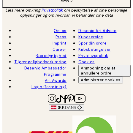
SEND
Læs mere omkring
Privatpolitik
om beskyttelse af dine personlige
oplysninger og om hvordan vi behandler dine data
Om os
Desenio Art Advice
Press
Kundservice
Imprint
Spor din ordre
Career
Købsbetingelser
Bæredygtighed
Privatlivspolitik
Tilgængelighedserklæring
Cookies
Desenio Ambassador
Anmodning om at
annullere ordre
Programme
Administrer cookies
Art Awards
Login (forretning)
DKK
DANSK