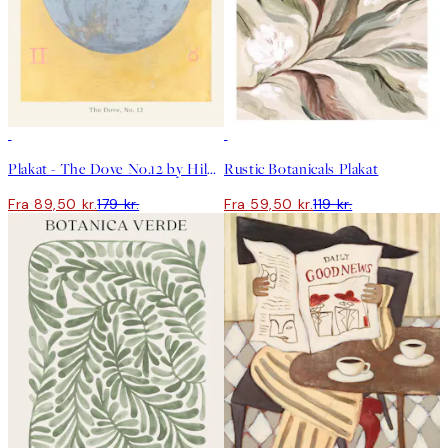
50%*
50%*
Plakat - The Dove No.12 by Hilma af Klint
Rustic Botanicals Plakat
Fra 89,50 kr.
179 kr.
Fra 59,50 kr.
119 kr.