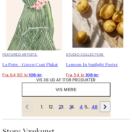
40%*
FEATURED ARTISTS
50%*
STUDIO COLLECTION
La Poire - Green Coat Plakat
Lemons In Sunlight Poster
Fra 64,80 kr.
108 kr.
Fra 54 kr.
108 kr.
VIS 36 UD AF 1708 PRODUKTER
VIS MERE
1
2
3
4
…
48
Store Vægkunst