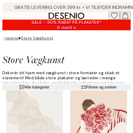
Skip
to
main
SALE - 50% RABAT PÅ PLAKATER*
content.
0 min
0 s
Gyldig
indtil:
▸
Desenio
Store Vægkunst
2026-
08-
09
Store Vægkunst
Dekorér dit hjem med vægkunst i store formater og skab et
statement! Med både store plakater og lærreder i mange
størrelser kan du skabe iøjnefaldende indretning med motiver,
Læs mere
Alle kategorier
Filtrere og sortere
du virkelig elsker. Vi sælger plakater i størrelserne 70x100cm og
100x150cm, og lærreder i størrelserne 70x70cm, 70x100cm,
135x135cm og 100x140cm. Skab udtryksfuld indretning med
vægkunst i store formater.