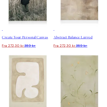
30%*
Skab kunst
30%*
Create Your Personal Canvas
Abstract Balance Lærred
Fra 272,30 kr.
389 kr.
Fra 272,30 kr.
389 kr.