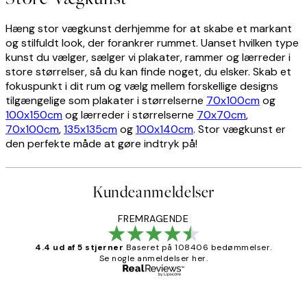
Hæng stor vægkunst derhjemme for at skabe et markant
og stilfuldt look, der forankrer rummet. Uanset hvilken type
kunst du vælger, sælger vi plakater, rammer og lærreder i
store størrelser, så du kan finde noget, du elsker. Skab et
fokuspunkt i dit rum og vælg mellem forskellige designs
tilgængelige som plakater i størrelserne
70x100cm
og
100x150cm
og lærreder i størrelserne
70x70cm
,
70x100cm
,
135x135cm
og
100x140cm
. Stor vægkunst er
den perfekte måde at gøre indtryk på!
Kundeanmeldelser
FREMRAGENDE
4.4 ud af 5 stjerner
Baseret på 108406 bedømmelser.
Se nogle anmeldelser her.
Bekræftet køber
Kundeanmeldelser