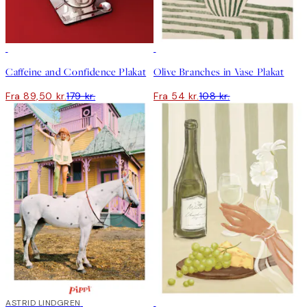
50%*
50%*
Caffeine and Confidence Plakat
Olive Branches in Vase Plakat
Fra 89,50 kr.
179 kr.
Fra 54 kr.
108 kr.
50%*
ASTRID LINDGREN
50%*