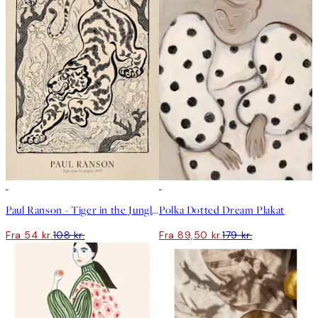
50%*
50%*
Paul Ranson - Tiger in the Jungle Plakat
Polka Dotted Dream Plakat
Fra 54 kr.
108 kr.
Fra 89,50 kr.
179 kr.