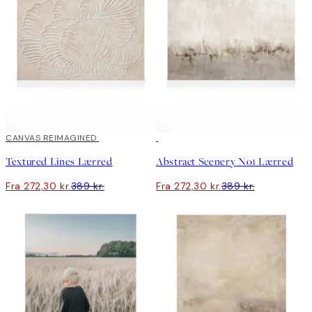
30%*
CANVAS REIMAGINED
30%*
Textured Lines Lærred
Abstract Scenery No1 Lærred
Fra 272,30 kr.
389 kr.
Fra 272,30 kr.
389 kr.