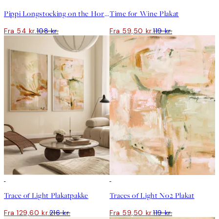
Pippi Longstocking on the Horse Plakat
Time for Wine Plakat
Fra 54 kr.
108 kr.
Fra 59,50 kr.
119 kr.
-40%
50%*
Trace of Light Plakatpakke
Traces of Light No2 Plakat
Fra 129,60 kr.
216 kr.
Fra 59,50 kr.
119 kr.