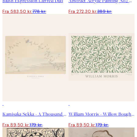
Blush Expression Lærred Duo
Abstract Acrylic Painting No2 Lærred
Fra 583,50 kr.
778 kr.
Fra 272,30 kr.
389 kr.
50%*
50%*
Kamisaka Sekka - A Thousand Grasses Pl.09 Plakat
William Morris - Willow Bough Landscape Plakat
Fra 89,50 kr.
179 kr.
Fra 89,50 kr.
179 kr.