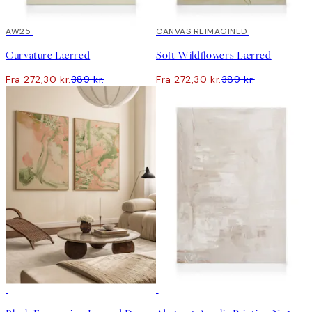
30%*
AW25
30%*
CANVAS REIMAGINED
Curvature Lærred
Soft Wildflowers Lærred
Fra 272,30 kr.
389 kr.
Fra 272,30 kr.
389 kr.
-25%
30%*