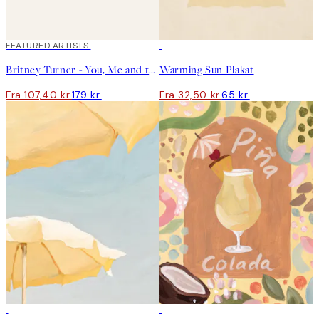
40%*
FEATURED ARTISTS
50%*
Britney Turner - You, Me and the Sea Plakat
Warming Sun Plakat
Fra 107,40 kr.
179 kr.
Fra 32,50 kr.
65 kr.
50%*
50%*