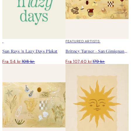
50%*
40%*
FEATURED ARTISTS
Sun Rays 'n Lazy Days Plakat
Britney Turner - San Gimignano Plakat
Fra 54 kr.
108 kr.
Fra 107,40 kr.
179 kr.