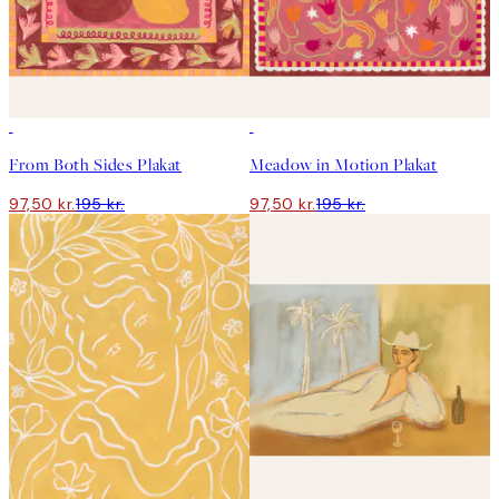
50%*
50%*
From Both Sides Plakat
Meadow in Motion Plakat
97,50 kr.
195 kr.
97,50 kr.
195 kr.