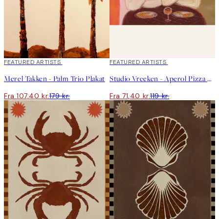
40%*
FEATURED ARTISTS
40%*
FEATURED ARTISTS
Merel Takken - Palm Trio Plakat
Studio Vreeken - Aperol Pizza Party Plakat
Fra 107,40 kr.
179 kr.
Fra 71,40 kr.
119 kr.