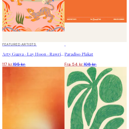
40%*
FEATURED ARTISTS
50%*
Arty Guava - Lay Hoon - Rawring Playmates Plakat
Paradiso Plakat
117 kr.
195 kr.
Fra 54 kr.
108 kr.