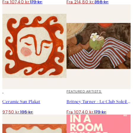
Fra 107,40 kr.
179 kr.
Fra 214,80 kr.
358 kr.
50%*
40%*
FEATURED ARTISTS
Ceramic Sun Plakat
Britney Turner - Le Club Soleil Plakat
97,50 kr.
195 kr.
Fra 107,40 kr.
179 kr.