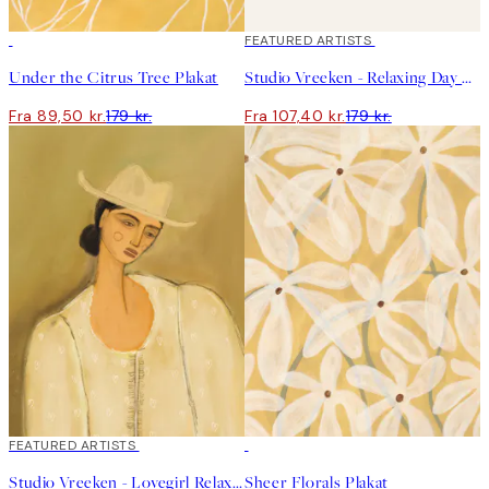
50%*
40%*
FEATURED ARTISTS
Under the Citrus Tree Plakat
Studio Vreeken - Relaxing Day No1 Plakat
Fra 89,50 kr.
179 kr.
Fra 107,40 kr.
179 kr.
40%*
FEATURED ARTISTS
50%*
Studio Vreeken - Lovegirl Relaxing Day No2 Plakat
Sheer Florals Plakat