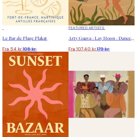
50%*
40%*
FEATURED ARTISTS
Le Bar de Plage Plakat
Arty Guava - Lay Hoon - Dance With Tiger Plakat
Fra 54 kr.
108 kr.
Fra 107,40 kr.
179 kr.