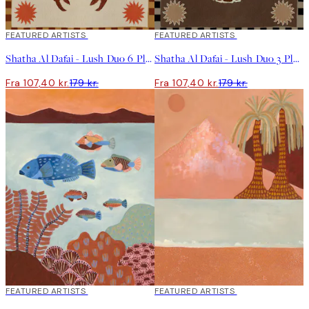
40%*
FEATURED ARTISTS
40%*
FEATURED ARTISTS
Shatha Al Dafai - Lush Duo 6 Plakat
Shatha Al Dafai - Lush Duo 3 Plakat
Fra 107,40 kr.
179 kr.
Fra 107,40 kr.
179 kr.
40%*
FEATURED ARTISTS
40%*
FEATURED ARTISTS