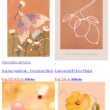
40%*
FEATURED ARTISTS
50%*
Karina Jambrak - Freedom Bird Plakat
Limoni dell'Orto Plakat
Fra 107,40 kr.
179 kr.
Fra 54 kr.
108 kr.