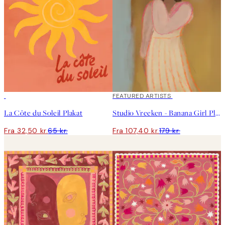
50%*
40%*
FEATURED ARTISTS
La Côte du Soleil Plakat
Studio Vreeken - Banana Girl Plakat
Fra 32,50 kr.
65 kr.
Fra 107,40 kr.
179 kr.