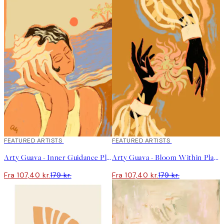
40%*
FEATURED ARTISTS
40%*
FEATURED ARTISTS
Arty Guava - Inner Guidance Plakat
Arty Guava - Bloom Within Plakat
Fra 107,40 kr.
179 kr.
Fra 107,40 kr.
179 kr.