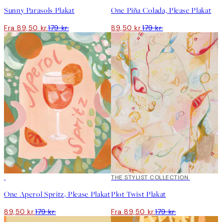
Sunny Parasols Plakat
One Piña Colada, Please Plakat
Fra 89,50 kr.
179 kr.
89,50 kr.
179 kr.
50%*
50%*
THE STYLIST COLLECTION
One Aperol Spritz, Please Plakat
Plot Twist Plakat
89,50 kr.
179 kr.
Fra 89,50 kr.
179 kr.