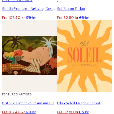
40%*
FEATURED ARTISTS
50%*
Studio Vreeken - Relaxing Day No2 Plakat
Sol Bloom Plakat
Fra 107,40 kr.
179 kr.
Fra 32,50 kr.
65 kr.
40%*
FEATURED ARTISTS
50%*
Britney Turner - Sunsunsun Plakat
Club Soleil Graphic Plakat
Fra 107,40 kr.
179 kr.
Fra 32,50 kr.
65 kr.