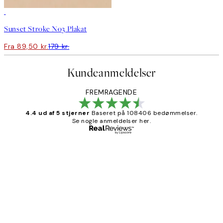
50%*
Sunset Stroke No3 Plakat
Fra 89,50 kr.
179 kr.
Kundeanmeldelser
FREMRAGENDE
4.4 ud af 5 stjerner
Baseret på 108406 bedømmelser.
Se nogle anmeldelser her.
Bekræftet køber
Kundeanmeldelser
Nemt at bestille og hurtig levering👍
2 jun.
Lonni M