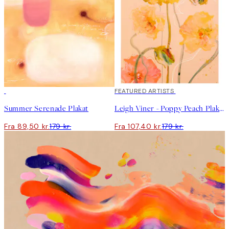
50%*
40%*
FEATURED ARTISTS
Summer Serenade Plakat
Leigh Viner - Poppy Peach Plakat
Fra 89,50 kr.
179 kr.
Fra 107,40 kr.
179 kr.