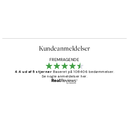
Kundeanmeldelser
FREMRAGENDE
4.4 ud af 5 stjerner
Baseret på 108406 bedømmelser.
Se nogle anmeldelser her.
Bekræftet køber
Kundeanmeldelser
Nemt at bestille og hurtig levering👍