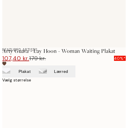
images
FEATURED ARTISTS
Arty Guava - Lay Hoon - Woman Waiting Plakat
107,40 kr.
179 kr.
40%*
Plakat
Lærred
Vælg størrelse