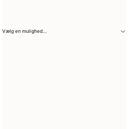
Vælg en mulighed...
107,40
30x40 cm
17