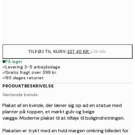
193,80
50x70 cm
32
Frame
options
TILFØJ TIL KURV
-
107,40 KR.
179 KR.
På lager
Levering 3-5 arbejdsdage
Gratis fragt over 399 kr.
90 dages returret
PRODUKTBESKRIVELSE
Ventende kvinde
Plakat af en kvinde, der læner sig op ad en statue med
planter på toppen, et mørkt gulv og beige
vægge. Moderne plakat til at tilføje til boligindretningen.
Plakaten er trykt med en hvid margen omkring billedet for