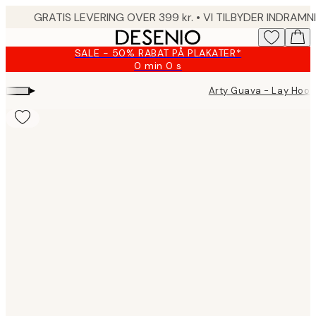
Skip
to
main
SALE - 50% RABAT PÅ PLAKATER*
content.
0 min
0 s
Gyldig
indtil:
▸
Arty Guava - Lay Hoon
2026-
08-
09
Product