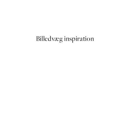
- Brunch Plakat
Laura Page - Tropical Print no
Fra 107,40 kr.
179 kr.
Billedvæg inspiration