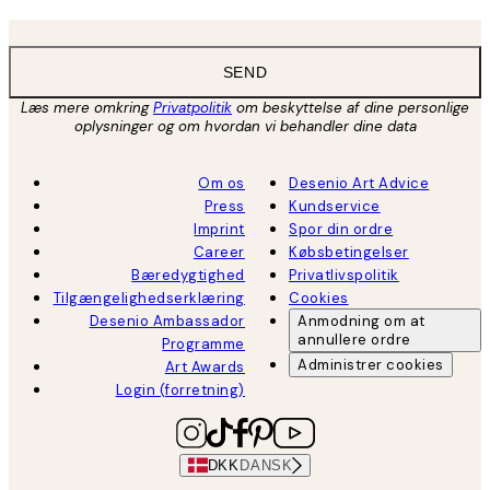
SEND
Læs mere omkring
Privatpolitik
om beskyttelse af dine personlige
oplysninger og om hvordan vi behandler dine data
Om os
Desenio Art Advice
Press
Kundservice
Imprint
Spor din ordre
Career
Købsbetingelser
Bæredygtighed
Privatlivspolitik
Tilgængelighedserklæring
Cookies
Desenio Ambassador
Anmodning om at
annullere ordre
Programme
Administrer cookies
Art Awards
Login (forretning)
DKK
DANSK