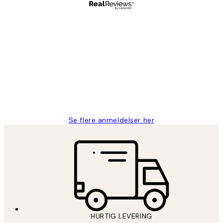
Bekræftet køber
Kundeanmeldelser
Nemt at bestille og hurtig levering👍
2 jun.
Lonni M
Se flere anmeldelser her
HURTIG LEVERING