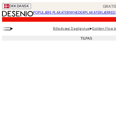
Skip
GRATIS
DKK
DANSK
to
POPULÆRE PLAKATER
NYHEDER
PLAKATER
LÆRRED
main
content.
▸
▸
Billedvæg Dagligstue
Golden Flow 
TILPAS