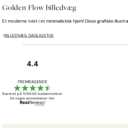
Golden Flow billedvæg
Et moderne tvist i et minimalistisk hjem! Disse grafiske illus
BILLEDVÆG DAGLIGSTUE
4.4
Kundeanmeldelser
Nemt at bestill
FREMRAGENDE
Baseret på 108406 bedømmelser.
Se nogle anmeldelser her.
2 jun.
Lonni M