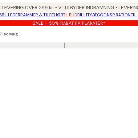
 LEVERING OVER 399 kr. • VI TILBYDER INDRAMNING • LEVER
SBILLEDER
RAMMER & TILBEHØR
TILBUD
BILLEDVÆGGE
INSPIRATION
TIL
SALE - 50% RABAT PÅ PLAKATER*
billedvæg