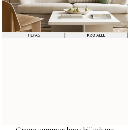
TILPAS
KØB ALLE
Green summer hues billedvæg