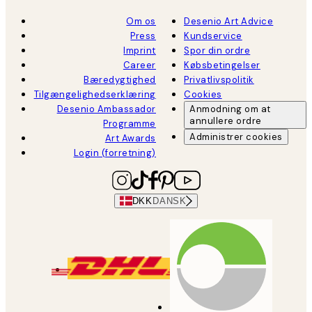
Om os
Desenio Art Advice
Press
Kundservice
Imprint
Spor din ordre
Career
Købsbetingelser
Bæredygtighed
Privatlivspolitik
Tilgængelighedserklæring
Cookies
Desenio Ambassador
Anmodning om at
annullere ordre
Programme
Administrer cookies
Art Awards
Login (forretning)
DKK
DANSK