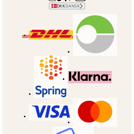
DKK
DANSK