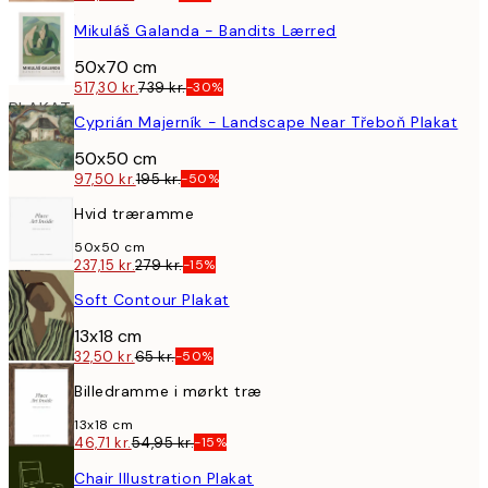
LÆRRED
Mikuláš Galanda - Bandits Lærred
50x70 cm
517,30 kr.
739 kr.
-30%
PLAKAT
Cyprián Majerník - Landscape Near Třeboň Plakat
50x50 cm
97,50 kr.
195 kr.
-50%
Hvid træramme
50x50 cm
237,15 kr.
279 kr.
-15%
PLAKAT
Soft Contour Plakat
13x18 cm
32,50 kr.
65 kr.
-50%
Billedramme i mørkt træ
13x18 cm
46,71 kr.
54,95 kr.
-15%
PLAKAT
Chair Illustration Plakat