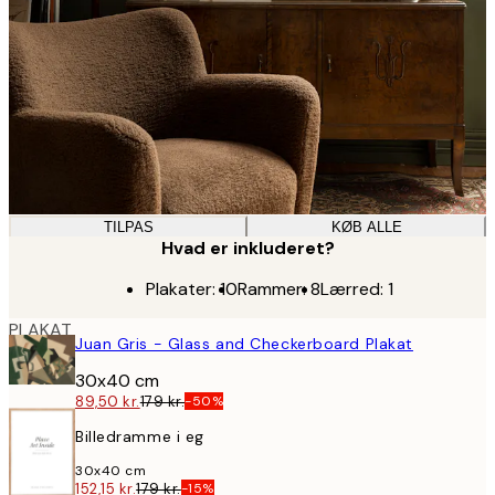
TILPAS
KØB ALLE
Hvad er inkluderet?
Plakater:
10
Rammer:
8
Lærred
:
1
PLAKAT
Juan Gris - Glass and Checkerboard Plakat
30x40 cm
89,50 kr.
179 kr.
-50%
Billedramme i eg
30x40 cm
152,15 kr.
179 kr.
-15%