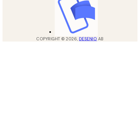
COPYRIGHT ©
2026
,
DESENIO
AB