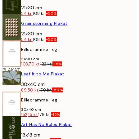
21x30 cm
54 kr.
108 kr.
-50%
PLAKAT
Grainstorming Plakat
21x30 cm
54 kr.
108 kr.
-50%
Billedramme i eg
21x30 cm
103,70 kr.
122 kr.
-15%
PLAKAT
Leaf It to Me Plakat
30x40 cm
89,50 kr.
179 kr.
-50%
Billedramme i eg
30x40 cm
152,15 kr.
179 kr.
-15%
PLAKAT
Art Has No Rules Plakat
13x18 cm