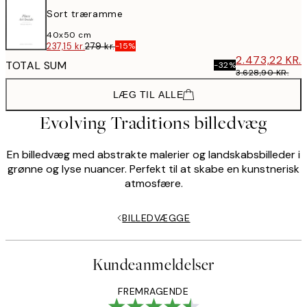
Sort træramme
40x50 cm
237,15 kr.
279 kr.
-15%
2.473,22 KR.
TOTAL SUM
-32%
3.628,90 KR.
LÆG TIL ALLE
INDKØBSKURV
Evolving Traditions billedvæg
En billedvæg med abstrakte malerier og landskabsbilleder i
grønne og lyse nuancer. Perfekt til at skabe en kunstnerisk
atmosfære.
BILLEDVÆGGE
Kundeanmeldelser
FREMRAGENDE