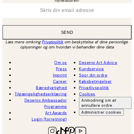
nyhedsbrev!
*
Email
SEND
Læs mere omkring
Privatpolitik
om beskyttelse af dine personlige
oplysninger og om hvordan vi behandler dine data
Om os
Desenio Art Advice
Press
Kundservice
Imprint
Spor din ordre
Career
Købsbetingelser
Bæredygtighed
Privatlivspolitik
Tilgængelighedserklæring
Cookies
Desenio Ambassador
Anmodning om at
annullere ordre
Programme
Administrer cookies
Art Awards
Login (forretning)