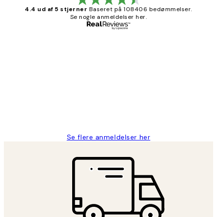
4.4 ud af 5 stjerner
Baseret på 108406 bedømmelser.
Se nogle anmeldelser her.
Bekræftet køber
Kundeanmeldelser
Nemt at bestille og hurtig levering👍
2 jun.
Lonni M
Se flere anmeldelser her