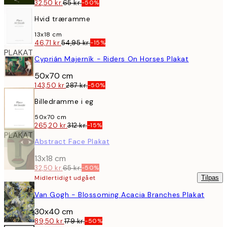
32,50 kr.
65 kr.
-50%
Hvid træramme
13x18 cm
46,71 kr.
54,95 kr.
-15%
PLAKAT
Cyprián Majerník - Riders On Horses Plakat
50x70 cm
143,50 kr.
287 kr.
-50%
Billedramme i eg
50x70 cm
265,20 kr.
312 kr.
-15%
PLAKAT
Abstract Face Plakat
13x18 cm
32,50 kr.
65 kr.
-50%
Midlertidigt udgået
Tilpas
PLAKAT
Van Gogh - Blossoming Acacia Branches Plakat
30x40 cm
89,50 kr.
179 kr.
-50%