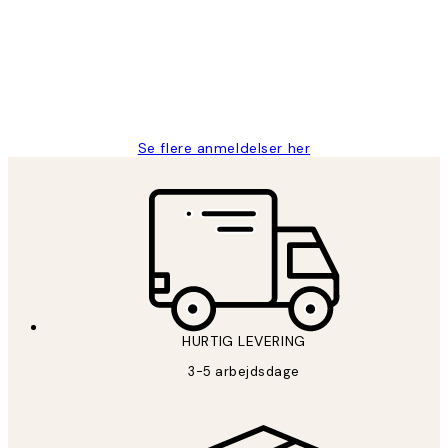
Nemt at bestille og hurtig levering👍
2 jun.
Lonni M
Se flere anmeldelser her
HURTIG LEVERING
3-5 arbejdsdage