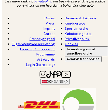
Læs mere omkring
Privatpolitik
om beskyttelse af dine personlige
oplysninger og om hvordan vi behandler dine data
Om os
Desenio Art Advice
Press
Kundservice
Imprint
Spor din ordre
Career
Købsbetingelser
Bæredygtighed
Privatlivspolitik
Tilgængelighedserklæring
Cookies
Desenio Ambassador
Anmodning om at
annullere ordre
Programme
Administrer cookies
Art Awards
Login (forretning)
DKK
DANSK