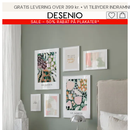
Skip
to
main
SALE - 50% RABAT PÅ PLAKATER*
content.