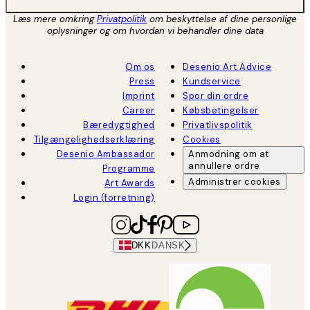
Læs mere omkring
Privatpolitik
om beskyttelse af dine personlige
oplysninger og om hvordan vi behandler dine data
Om os
Desenio Art Advice
Press
Kundservice
Imprint
Spor din ordre
Career
Købsbetingelser
Bæredygtighed
Privatlivspolitik
Tilgængelighedserklæring
Cookies
Desenio Ambassador
Anmodning om at
annullere ordre
Programme
Administrer cookies
Art Awards
Login (forretning)
DKK
DANSK