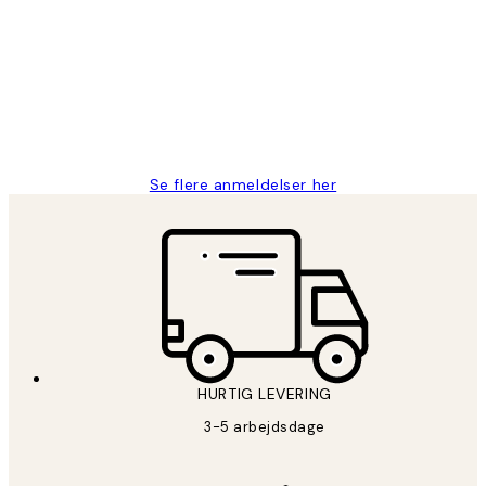
Nemt at bestille og hurtig levering👍
2 jun.
Lonni M
Se flere anmeldelser her
HURTIG LEVERING
3-5 arbejdsdage