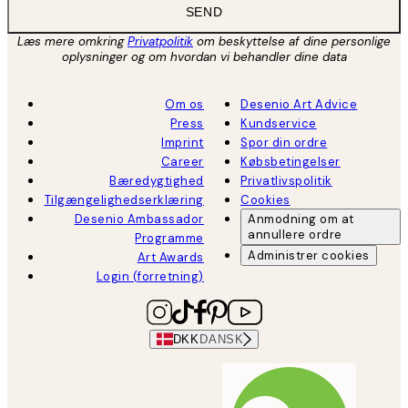
SEND
Læs mere omkring
Privatpolitik
om beskyttelse af dine personlige
oplysninger og om hvordan vi behandler dine data
Om os
Desenio Art Advice
Press
Kundservice
Imprint
Spor din ordre
Career
Købsbetingelser
Bæredygtighed
Privatlivspolitik
Tilgængelighedserklæring
Cookies
Desenio Ambassador
Anmodning om at
annullere ordre
Programme
Administrer cookies
Art Awards
Login (forretning)
DKK
DANSK