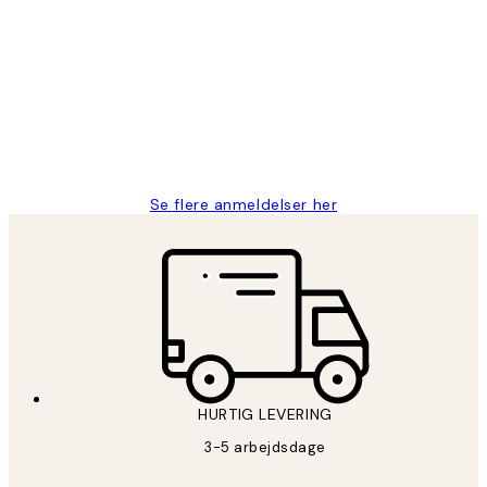
Kundeanmeldelser
Nemt at bestille og hurtig levering👍
2 jun.
Lonni M
Se flere anmeldelser her
HURTIG LEVERING
3-5 arbejdsdage