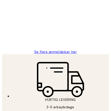
Bekræftet køber
Kundeanmeldelser
Nemt at bestille og hurtig levering👍
2 jun.
Lonni M
Se flere anmeldelser her
HURTIG LEVERING
3-5 arbejdsdage