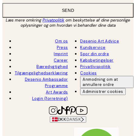
SEND
Læs mere omkring
Privatpolitik
om beskyttelse af dine personlige
oplysninger og om hvordan vi behandler dine data
Om os
Desenio Art Advice
Press
Kundservice
Imprint
Spor din ordre
Career
Købsbetingelser
Bæredygtighed
Privatlivspolitik
Tilgængelighedserklæring
Cookies
Desenio Ambassador
Anmodning om at
annullere ordre
Programme
Administrer cookies
Art Awards
Login (forretning)
DKK
DANSK