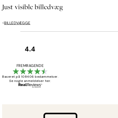
Just visible billedvæg
BILLEDVÆGGE
4.4
Kundeanmeldelser
Nemt at bestill
FREMRAGENDE
Baseret på 108406 bedømmelser.
Se nogle anmeldelser her.
2 jun.
Lonni M