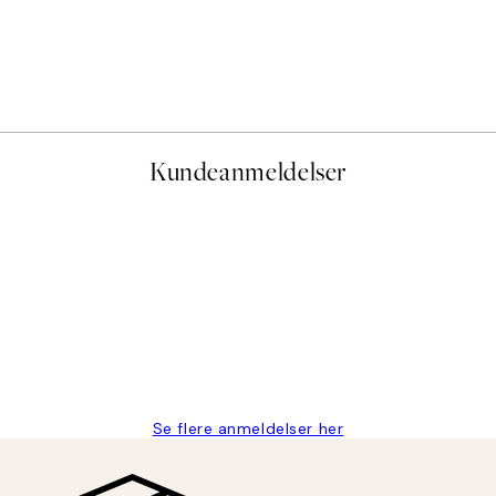
Kundeanmeldelser
e og hurtig levering👍
Se flere anmeldelser her