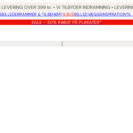
 LEVERING OVER 399 kr. • VI TILBYDER INDRAMNING • LEVER
SBILLEDER
RAMMER & TILBEHØR
TILBUD
BILLEDVÆGGE
INSPIRATION
TIL
SALE - 50% RABAT PÅ PLAKATER*