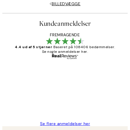
BILLEDVÆGGE
Kundeanmeldelser
FREMRAGENDE
4.4 ud af 5 stjerner
Baseret på 108406 bedømmelser.
Se nogle anmeldelser her.
Bekræftet køber
Kundeanmeldelser
Nemt at bestille og hurtig levering👍
2 jun.
Lonni M
Se flere anmeldelser her