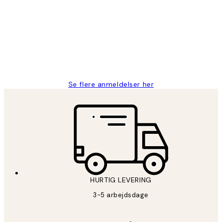
Nemt at bestille og hurtig levering👍
2 jun.
Lonni M
Se flere anmeldelser her
HURTIG LEVERING
3-5 arbejdsdage