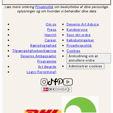
Læs mere omkring
Privatpolitik
om beskyttelse af dine personlige
oplysninger og om hvordan vi behandler dine data
Om os
Desenio Art Advice
Press
Kundservice
Imprint
Spor din ordre
Career
Købsbetingelser
Bæredygtighed
Privatlivspolitik
Tilgængelighedserklæring
Cookies
Desenio Ambassador
Anmodning om at
annullere ordre
Programme
Administrer cookies
Art Awards
Login (forretning)
DKK
DANSK