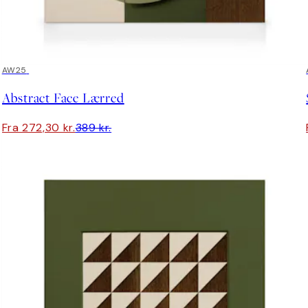
30%*
AW25
Abstract Face Lærred
Fra 272,30 kr.
389 kr.