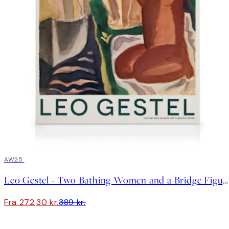
30%*
AW25
Leo Gestel - Two Bathing Women and a Bridge Figure Lærred
Fra 272,30 kr.
389 kr.