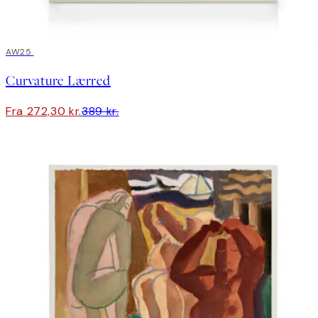
30%*
AW25
Curvature Lærred
Fra 272,30 kr.
389 kr.