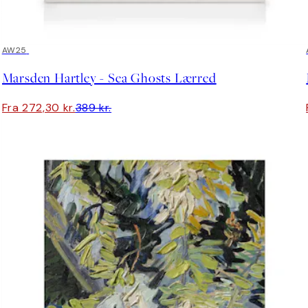
30%*
AW25
Marsden Hartley - Sea Ghosts Lærred
Fra 272,30 kr.
389 kr.