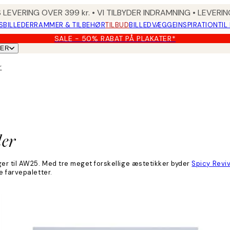
 LEVERING OVER 399 kr. • VI TILBYDER INDRAMNING • LEVER
SBILLEDER
RAMMER & TILBEHØR
TILBUD
BILLEDVÆGGE
INSPIRATION
TIL
SALE - 50% RABAT PÅ PLAKATER*
TER
r
der
er til AW25. Med tre meget forskellige æstetikker byder
Spicy Reviv
e farvepaletter.