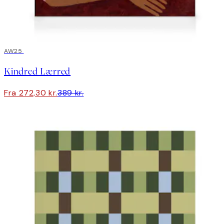
30%*
AW25
Kindred Lærred
Fra 272,30 kr.
389 kr.