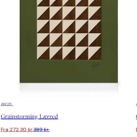
30%*
AW25
Grainstorming Lærred
Fra 272,30 kr.
389 kr.