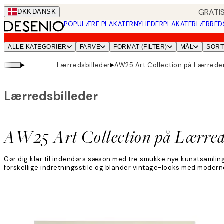
Skip
GRATIS
DKK
DANSK
to
POPULÆRE PLAKATER
NYHEDER
PLAKATER
LÆRRED
main
content.
ALLE KATEGORIER
FARVE
FORMAT (FILTER)
MÅL
SOR
▸
▸
Lærredsbilleder
AW25 Art Collection på Lærrede
Lærredsbilleder
AW25 Art Collection på Lærre
Gør dig klar til indendørs sæson med tre smukke nye kunstsamling
forskellige indretningsstile og blander vintage-looks med modern
Læs mere