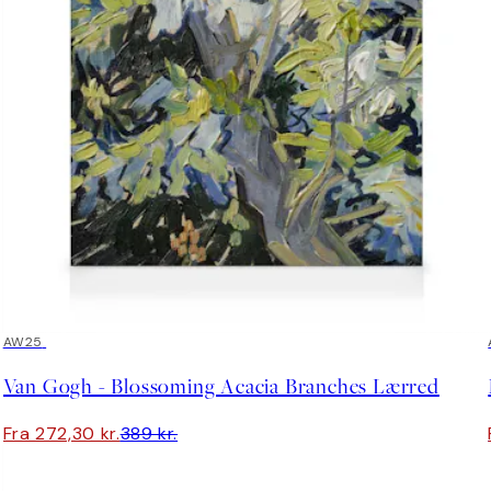
30%*
AW25
Van Gogh - Blossoming Acacia Branches Lærred
Fra 272,30 kr.
389 kr.