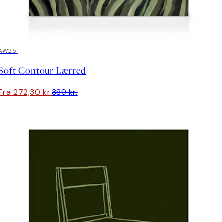
30%*
AW25
Soft Contour Lærred
Fra 272,30 kr.
389 kr.