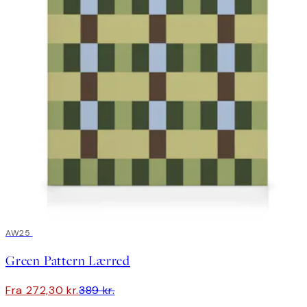
30%*
AW25
Green Pattern Lærred
Fra 272,30 kr.
389 kr.