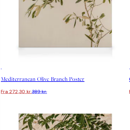
30%*
Mediterranean Olive Branch Poster
Fra 272,30 kr.
389 kr.