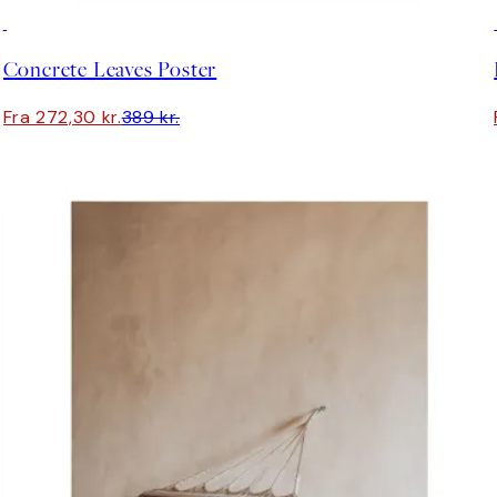
30%*
Concrete Leaves Poster
Fra 272,30 kr.
389 kr.