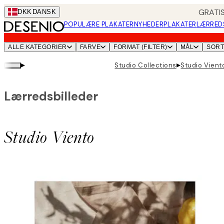
Skip
GRATIS
DKK
DANSK
to
POPULÆRE PLAKATER
NYHEDER
PLAKATER
LÆRRED
main
content.
ALLE KATEGORIER
FARVE
FORMAT (FILTER)
MÅL
SOR
▸
▸
Studio Collections
Studio Vient
Lærredsbilleder
Studio Viento