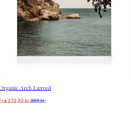
30%*
Organic Arch Lærred
Fra 272,30 kr.
389 kr.