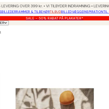
 LEVERING OVER 399 kr. • VI TILBYDER INDRAMNING • LEVER
SBILLEDER
RAMMER & TILBEHØR
TILBUD
BILLEDVÆGGE
INSPIRATION
TIL
SALE - 50% RABAT PÅ PLAKATER*
TER
o