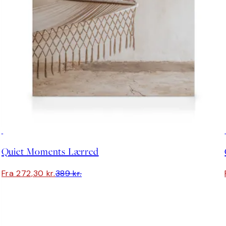
30%*
Quiet Moments Lærred
Fra 272,30 kr.
389 kr.