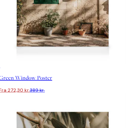
30%*
Green Window Poster
Fra 272,30 kr.
389 kr.