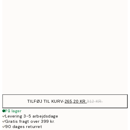
12
152,15
30x40 cm
17
237,15
40x50 cm
27
237,15
50x50 cm
27
265,20
50x70 cm
31
475,15
70x100 cm
55
100x150 cm
1.909
TILFØJ TIL KURV
-
265,20 KR.
312 KR.
På lager
Levering 3-5 arbejdsdage
Gratis fragt over 399 kr.
90 dages returret