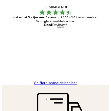
FREMRAGENDE
4.4 ud af 5 stjerner
Baseret på 108406 bedømmelser.
Se nogle anmeldelser her.
Bekræftet køber
Kundeanmeldelser
Nemt at bestille og hurtig levering👍
2 jun.
Lonni M
Se flere anmeldelser her