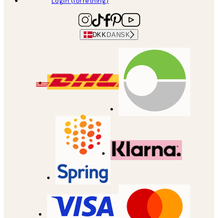
Login (forretning)
DKK
DANSK