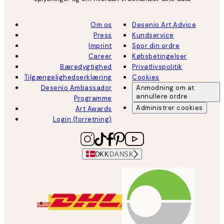
Om os
Desenio Art Advice
Press
Kundservice
Imprint
Spor din ordre
Career
Købsbetingelser
Bæredygtighed
Privatlivspolitik
Tilgængelighedserklæring
Cookies
Desenio Ambassador
Anmodning om at
annullere ordre
Programme
Administrer cookies
Art Awards
Login (forretning)
DKK
DANSK