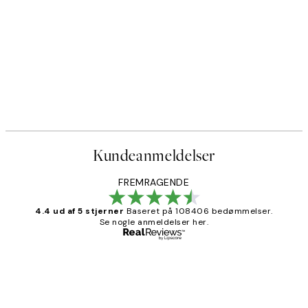
Kundeanmeldelser
FREMRAGENDE
4.4 ud af 5 stjerner
Baseret på 108406 bedømmelser.
Se nogle anmeldelser her.
Bekræftet køber
Kundeanmeldelser
Nemt at bestille og hurtig levering👍