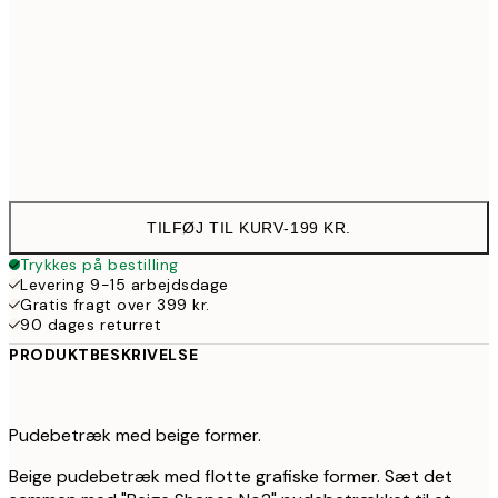
40 x 40 cm med fyld
239
50 x 50 cm med fyld
319
60 x 60 cm med fyld
399
TILFØJ TIL KURV
-
199 KR.
Trykkes på bestilling
Levering 9-15 arbejdsdage
Gratis fragt over 399 kr.
90 dages returret
PRODUKTBESKRIVELSE
Pudebetræk med beige former.
Beige pudebetræk med flotte grafiske former. Sæt det