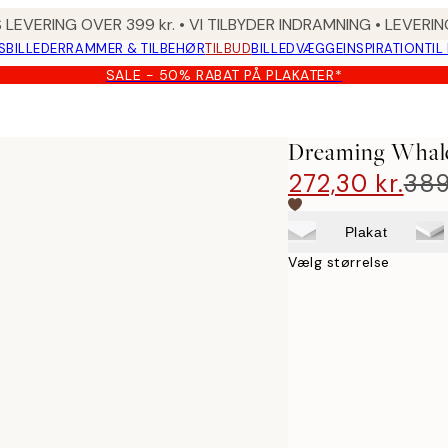
 LEVERING OVER 399 kr. • VI TILBYDER INDRAMNING • LEVER
SBILLEDER
RAMMER & TILBEHØR
TILBUD
BILLEDVÆGGE
INSPIRATION
TIL
SALE - 50% RABAT PÅ PLAKATER*
Dreaming Whal
272,30 kr.
389
Plakat
Vælg størrelse