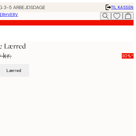
ING 3-5 ARBEJDSDAGE
TIL KASSEN
 ERHVERV
e Lærred
 kr.
30%*
Lærred