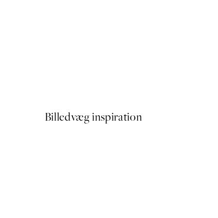
50%*
Plakat - The Dove No.12 by 
Fra 89,50 kr.
179 kr.
Billedvæg inspiration