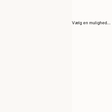
Vælg en mulighed...
30x40 cm
50x70 cm