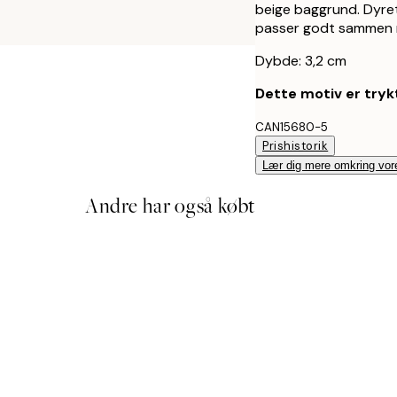
beige baggrund. Dyret
passer godt sammen 
Dybde: 3,2 cm
Dette motiv er trykt
CAN15680-5
Prishistorik
Lær dig mere omkring vor
Andre har også købt