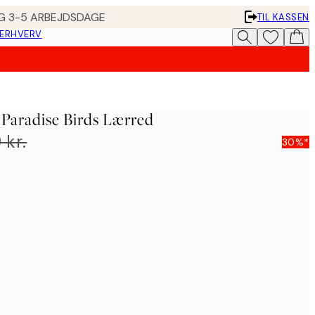
ING 3-5 ARBEJDSDAGE
TIL KASSEN
 ERHVERV
Paradise Birds Lærred
 kr.
30%*