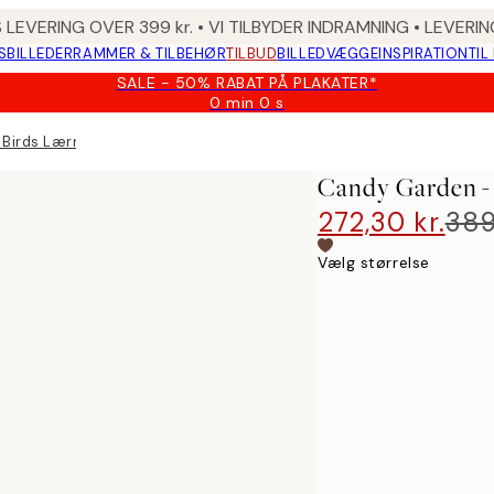
 LEVERING OVER 399 kr. • VI TILBYDER INDRAMNING • LEVER
SBILLEDER
RAMMER & TILBEHØR
TILBUD
BILLEDVÆGGE
INSPIRATION
TIL
SALE - 50% RABAT PÅ PLAKATER*
0 min
0 s
Gyldig
indtil:
 Birds Lærred
2026-
08-
Candy Garden - 
09
272,30 kr.
389
Vælg størrelse