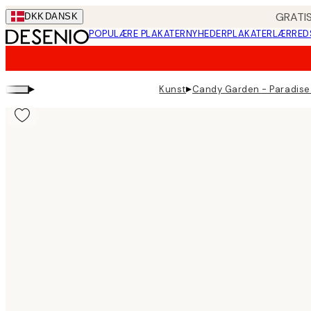
Skip
GRATIS
DKK
DANSK
to
POPULÆRE PLAKATER
NYHEDER
PLAKATER
LÆRRED
main
content.
▸
▸
Kunst
Candy Garden - Paradise