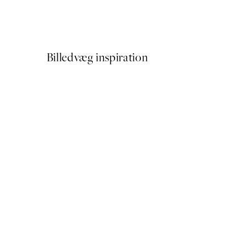
Plakat - The Dove No.12 by 
Fra 89,50 kr.
179 kr.
Billedvæg inspiration