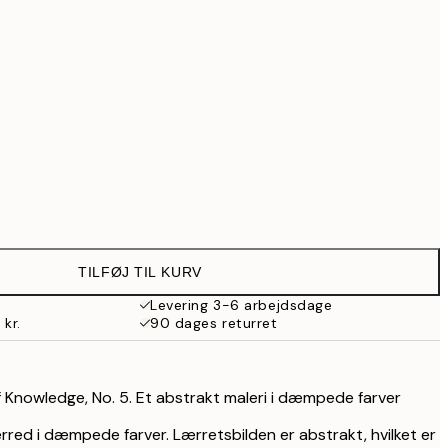
517,30 kr.
739 kr.
Ingen ramme
TILFØJ TIL KURV
Levering 3-6 arbejdsdage
 kr.
90 dages returret
of Knowledge, No. 5. Et abstrakt maleri i dæmpede farver
rred i dæmpede farver. Lærretsbilden er abstrakt, hvilket er