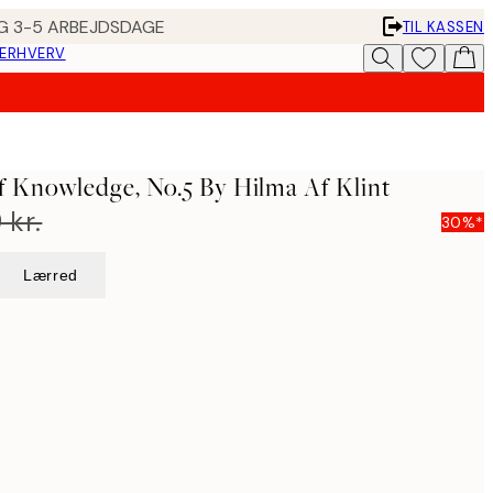
ING 3-5 ARBEJDSDAGE
TIL KASSEN
 ERHVERV
f Knowledge, No.5 By Hilma Af Klint
 kr.
30%*
Lærred