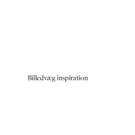
50%*
Abstract Lines No3 Plakat
Fra 54 kr.
108 kr.
Billedvæg inspiration