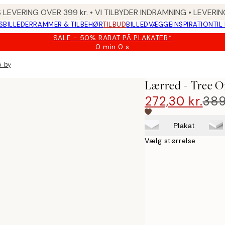
 LEVERING OVER 399 kr. • VI TILBYDER INDRAMNING • LEVER
SBILLEDER
RAMMER & TILBEHØR
TILBUD
BILLEDVÆGGE
INSPIRATION
TIL
SALE - 50% RABAT PÅ PLAKATER*
0 min
0 s
Gyldig
indtil:
by Hilma af Klint
2026-
08-
Lærred - Tree O
09
272,30 kr.
389
Plakat
Vælg størrelse