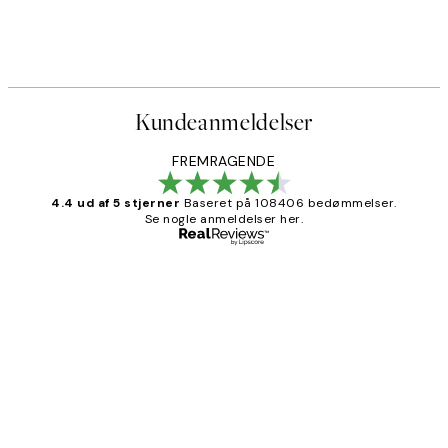
Kundeanmeldelser
FREMRAGENDE
4.4 ud af 5 stjerner
Baseret på 108406 bedømmelser.
Se nogle anmeldelser her.
Bekræftet køber
Kundeanmeldelser
Nemt at bestille og hurtig levering👍
2 jun.
Lonni M