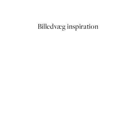
Fra 129,60 kr.
216 kr.
Billedvæg inspiration