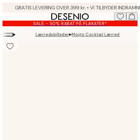
Skip
to
main
SALE - 50% RABAT PÅ PLAKATER*
content.
▸
▸
Lærredsbilleder
Mojito Cocktail Lærred
Product
images