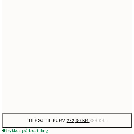
517,30
50x70 cm
73
Ingen ramme
TILFØJ TIL KURV
-
272,30 KR.
389 KR.
Trykkes på bestilling