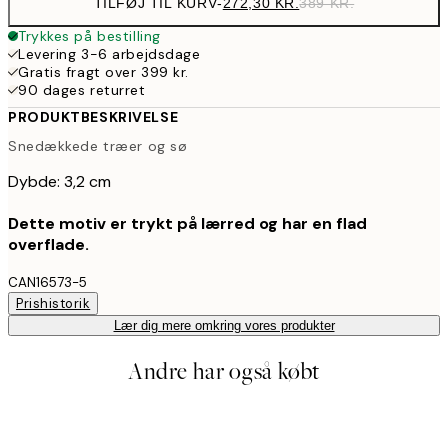
TILFØJ TIL KURV
-
272,30 KR.
389 KR.
Trykkes på bestilling
Levering 3-6 arbejdsdage
Gratis fragt over 399 kr.
90 dages returret
PRODUKTBESKRIVELSE
Snedækkede træer og sø
Dybde: 3,2 cm
Dette motiv er trykt på lærred og har en flad
overflade.
CAN16573-5
Prishistorik
Lær dig mere omkring vores produkter
Andre har også købt