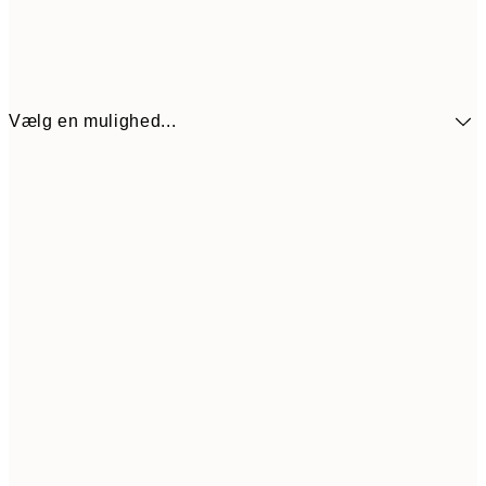
Vælg en mulighed...
272,30
30x40 cm
38