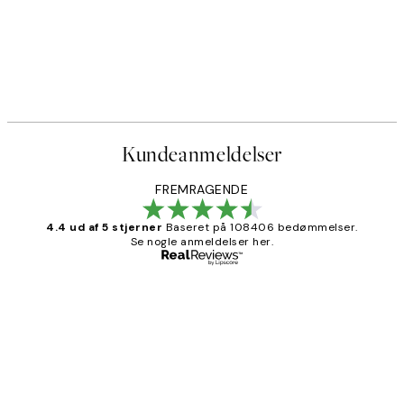
50%*
 by Hilma af Klint
Paris Voyage Plakat
Fra 54 kr.
108 kr.
Kundeanmeldelser
FREMRAGENDE
4.4 ud af 5 stjerner
Baseret på 108406 bedømmelser.
Se nogle anmeldelser her.
Bekræftet køber
Kundeanmeldelser
Nemt at bestille og hurtig levering👍