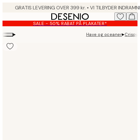
Skip
to
main
SALE - 50% RABAT PÅ PLAKATER*
content.
▸
▸
Have og oceaner
Crispy
Product
images