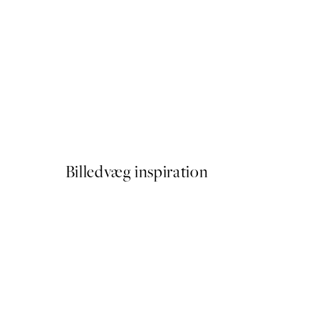
50%*
Paris Voyage Plakat
Fra 54 kr.
108 kr.
Billedvæg inspiration