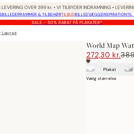
 LEVERING OVER 399 kr. • VI TILBYDER INDRAMNING • LEVER
SBILLEDER
RAMMER & TILBEHØR
TILBUD
BILLEDVÆGGE
INSPIRATION
TIL
SALE - 50% RABAT PÅ PLAKATER*
r Lærred
World Map Wat
272,30 kr.
389
Plakat
Vælg størrelse