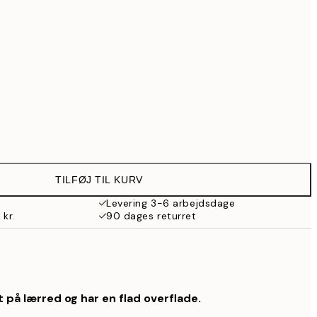
739 kr.
902,30 kr.
1.289 kr.
Ingen ramme
TILFØJ TIL KURV
Levering 3-6 arbejdsdage
 kr.
90 dages returret
 på lærred og har en flad overflade.