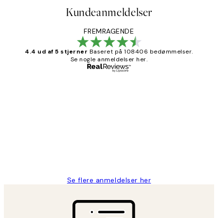
Kundeanmeldelser
FREMRAGENDE
4.4 ud af 5 stjerner
Baseret på 108406 bedømmelser.
Se nogle anmeldelser her.
Bekræftet køber
Kundeanmeldelser
Nemt at bestille og hurtig levering👍
2 jun.
Lonni M
Se flere anmeldelser her