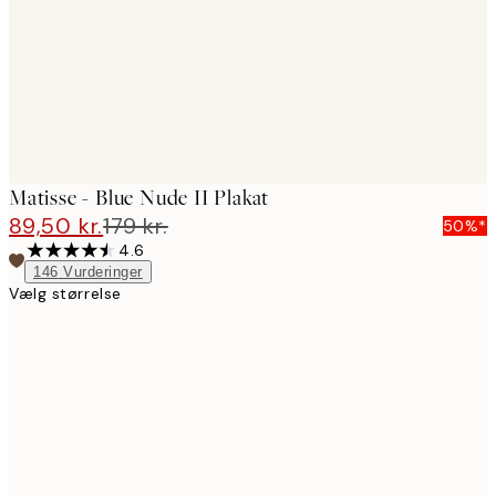
images
Matisse - Blue Nude II Plakat
89,50 kr.
179 kr.
50%*
4.6
146
Vurderinger
Vælg størrelse