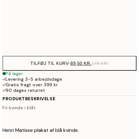
50x70 cm
28
190,50
70x100 cm
38
Frame
options
TILFØJ TIL KURV
-
89,50 KR.
179 KR.
På lager
Levering 3-5 arbejdsdage
Gratis fragt over 399 kr.
90 dages returret
PRODUKTBESKRIVELSE
Fri kvinde i blåt
Henri Matisse plakat af blå kvinde.