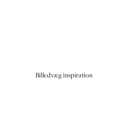
50%*
o2 Plakat
Painterly Expression No1 Pla
Fra 54 kr.
108 kr.
Billedvæg inspiration