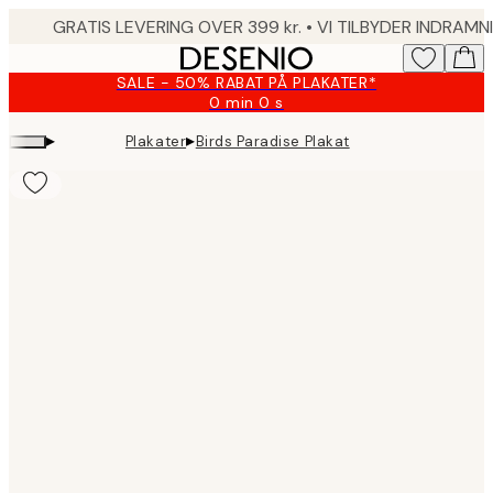
Skip
to
main
SALE - 50% RABAT PÅ PLAKATER*
content.
0 min
0 s
Gyldig
indtil:
▸
▸
Plakater
Birds Paradise Plakat
2026-
08-
09
Product