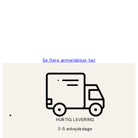
Bekræftet køber
Kundeanmeldelser
Nemt at bestille og hurtig levering👍
2 jun.
Lonni M
Se flere anmeldelser her
HURTIG LEVERING
3-5 arbejdsdage