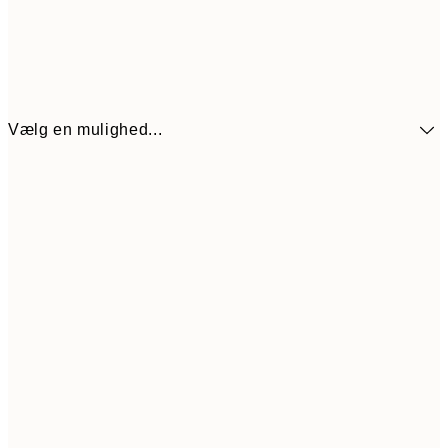
Vælg en mulighed...
32,50
13x18 cm
6