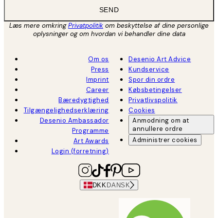
SEND
Læs mere omkring
Privatpolitik
om beskyttelse af dine personlige
oplysninger og om hvordan vi behandler dine data
Om os
Desenio Art Advice
Press
Kundservice
Imprint
Spor din ordre
Career
Købsbetingelser
Bæredygtighed
Privatlivspolitik
Tilgængelighedserklæring
Cookies
Desenio Ambassador
Anmodning om at
annullere ordre
Programme
Administrer cookies
Art Awards
Login (forretning)
DKK
DANSK