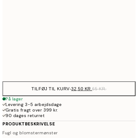
54
21x30 cm
10
89,50
30x40 cm
17
143,50
50x70 cm
28
Frame
options
TILFØJ TIL KURV
-
32,50 KR.
65 KR.
På lager
Levering 3-5 arbejdsdage
Gratis fragt over 399 kr.
90 dages returret
PRODUKTBESKRIVELSE
Fugl og blomstermønster