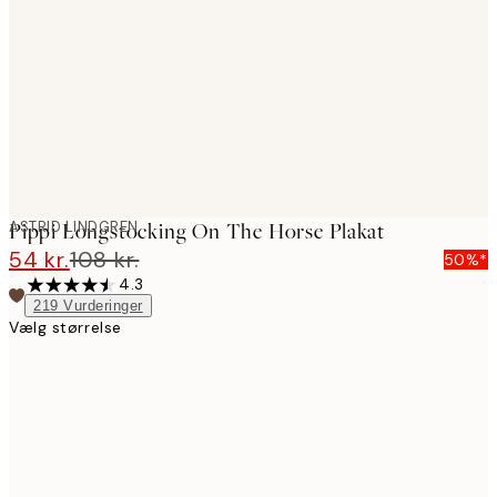
images
ASTRID LINDGREN
Pippi Longstocking On The Horse Plakat
54 kr.
108 kr.
50%*
4.3
219
Vurderinger
Vælg størrelse