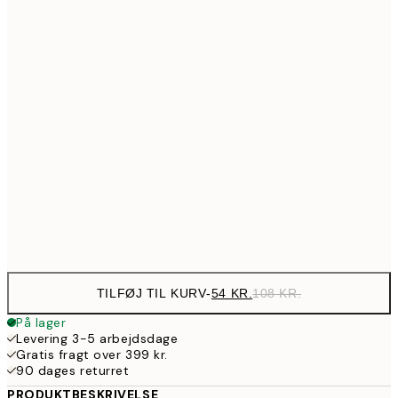
89,50
30x40 cm
17
97,50
40x50 cm
19
143,50
50x70 cm
28
190,50
70x100 cm
38
Frame
options
TILFØJ TIL KURV
-
54 KR.
108 KR.
På lager
Levering 3-5 arbejdsdage
Gratis fragt over 399 kr.
90 dages returret
PRODUKTBESKRIVELSE