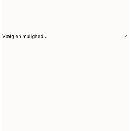
Vælg en mulighed...
54
21x30 cm
10