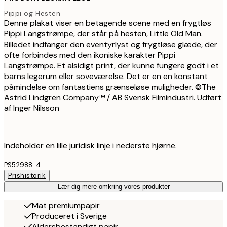
Pippi og Hesten
Denne plakat viser en betagende scene med en frygtløs
Pippi Langstrømpe, der står på hesten, Little Old Man.
Billedet indfanger den eventyrlyst og frygtløse glæde, der
ofte forbindes med den ikoniske karakter Pippi
Langstrømpe. Et alsidigt print, der kunne fungere godt i et
barns legerum eller soveværelse. Det er en en konstant
påmindelse om fantastiens grænseløse muligheder. ©The
Astrid Lindgren Company™ / AB Svensk Filmindustri. Udført
af Inger Nilsson
Indeholder en lille juridisk linje i nederste hjørne.
PS52988-4
Prishistorik
Lær dig mere omkring vores produkter
Mat premiumpapir
Produceret i Sverige
Aldersbestandigt papir