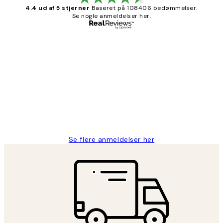
4.4 ud af 5 stjerner
Baseret på 108406 bedømmelser.
Se nogle anmeldelser her.
Bekræftet køber
Kundeanmeldelser
Nemt at bestille og hurtig levering👍
2 jun.
Lonni M
Se flere anmeldelser her