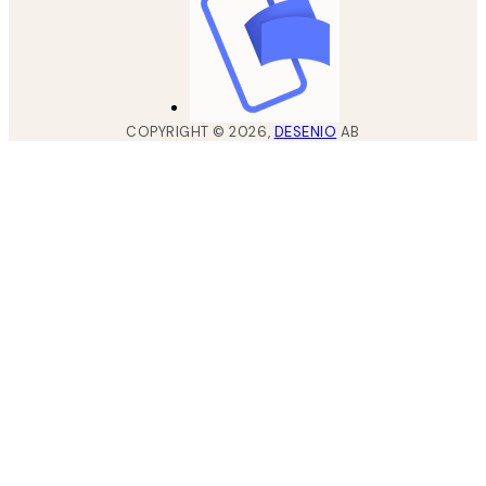
COPYRIGHT ©
2026
,
DESENIO
AB