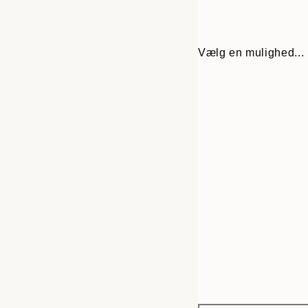
Vælg en mulighed...
Frame
50x70 cm
options