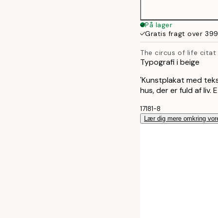
På lager
Gratis fragt over 399
The circus of life citat
Typografi i beige
'Kunstplakat med tekste
hus, der er fuld af liv.
17181-8
Lær dig mere omkring vor