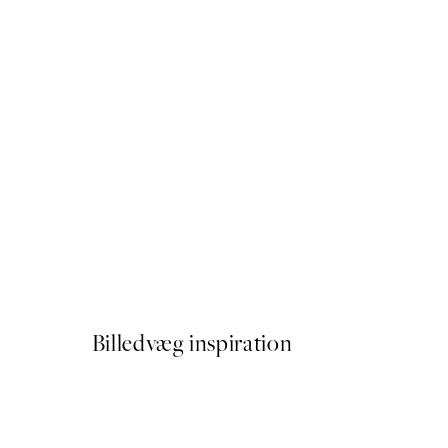
-70%
Outlet
Lily of the Valley Plakat
Fra 32,40 kr.
108 kr.
Billedvæg inspiration