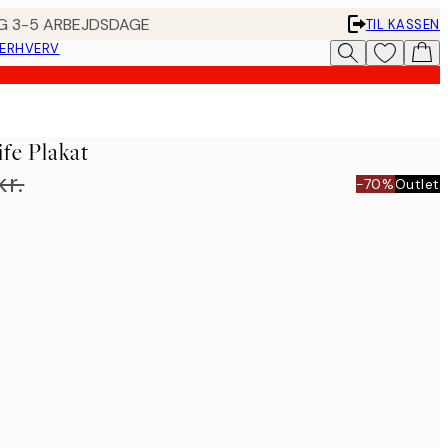
ING 3-5 ARBEJDSDAGE
TIL KASSEN
 ERHVERV
fe Plakat
kr.
-70%
Outlet