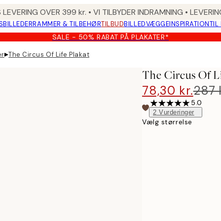
 LEVERING OVER 399 kr. • VI TILBYDER INDRAMNING • LEVER
SBILLEDER
RAMMER & TILBEHØR
TILBUD
BILLEDVÆGGE
INSPIRATION
TIL
SALE - 50% RABAT PÅ PLAKATER*
▸
er
The Circus Of Life Plakat
The Circus Of Li
78,30 kr.
287 
5.0
2
Vurderinger
Vælg størrelse