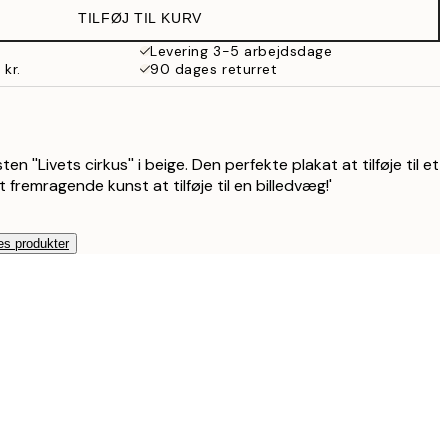
TILFØJ TIL KURV
Levering 3-5 arbejdsdage
 kr.
90 dages returret
n ''Livets cirkus'' i beige. Den perfekte plakat at tilføje til et
 Et fremragende kunst at tilføje til en billedvæg!'
es produkter