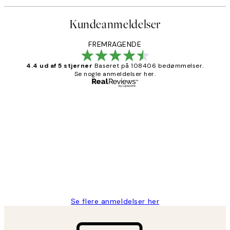
Kundeanmeldelser
FREMRAGENDE
4.4 ud af 5 stjerner
Baseret på 108406 bedømmelser.
Se nogle anmeldelser her.
Bekræftet køber
Kundeanmeldelser
Nemt at bestille og hurtig levering👍
2 jun.
Lonni M
Se flere anmeldelser her