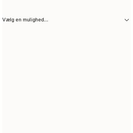
Vælg en mulighed...
89,70
30x40 cm
32