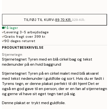
Frame
options
TILFØJ TIL KURV
-
89,70 KR.
329 KR.
På lager
Levering 3-5 arbejdsdage
Gratis fragt over 399 kr.
90 dages returret
PRODUKTBESKRIVELSE
Stjernetegn
Stjernetegnet Tyren med en blå cirkel bag og tekst
nedenunder på en hvid baggrund
Stjernetegnet Tyren på en cirkel malet med blå akvarel
med tekst nedenunder i guldfolie og sort. Hvis du er født i
Tyrens tegn, er denne plakat perfekt til dit hjem! Det er
også en god gave til en person, der er en fan af stjernetegn
og gerne vil have sit eget tegn tæt på sig.
Denne plakat er trykt med guldfolie.