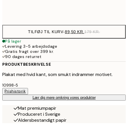
Frame
options
TILFØJ TIL KURV
-
89,50 KR.
179 KR.
På lager
Levering 3-5 arbejdsdage
Gratis fragt over 399 kr.
90 dages returret
PRODUKTBESKRIVELSE
Plakat med hvid kant, som smukt indrammer motivet.
10998-5
Prishistorik
Lær dig mere omkring vores produkter
Mat premiumpapir
Produceret i Sverige
Aldersbestandigt papir