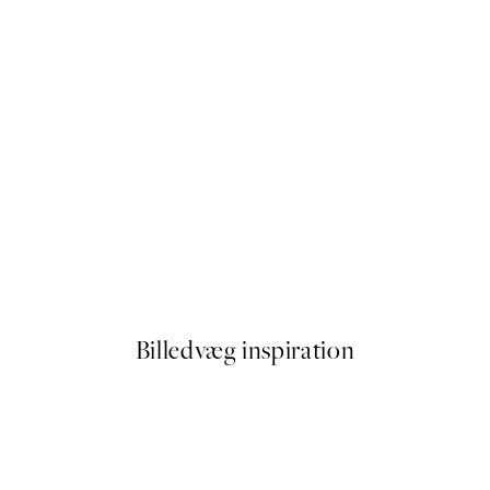
50%*
The Passage No2 Plakat
Fra 89,50 kr.
179 kr.
Billedvæg inspiration