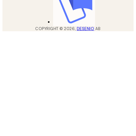
COPYRIGHT ©
2026
,
DESENIO
AB