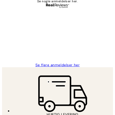
Se nogle anmeldelser her.
Bekræftet køber
Kundeanmeldelser
Nemt at bestille og hurtig levering👍
2 jun.
Lonni M
Se flere anmeldelser her
HURTIG LEVERING