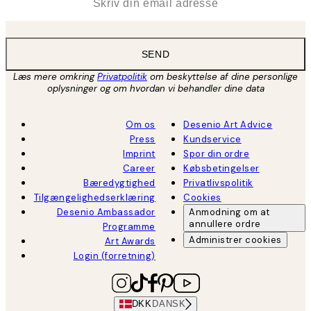
SEND
Læs mere omkring
Privatpolitik
om beskyttelse af dine personlige
oplysninger og om hvordan vi behandler dine data
Om os
Desenio Art Advice
Press
Kundservice
Imprint
Spor din ordre
Career
Købsbetingelser
Bæredygtighed
Privatlivspolitik
Tilgængelighedserklæring
Cookies
Desenio Ambassador
Anmodning om at
annullere ordre
Programme
Administrer cookies
Art Awards
Login (forretning)
DKK
DANSK