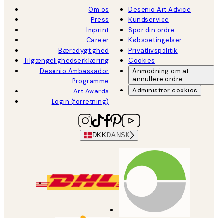
Om os
Desenio Art Advice
Press
Kundservice
Imprint
Spor din ordre
Career
Købsbetingelser
Bæredygtighed
Privatlivspolitik
Tilgængelighedserklæring
Cookies
Desenio Ambassador
Anmodning om at
annullere ordre
Programme
Administrer cookies
Art Awards
Login (forretning)
DKK
DANSK