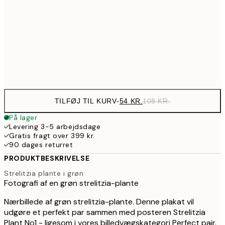
10
89,50
30x40 cm
17
Frame
options
TILFØJ TIL KURV
-
54 KR.
108 KR.
På lager
Levering 3-5 arbejdsdage
Gratis fragt over 399 kr.
90 dages returret
PRODUKTBESKRIVELSE
Strelitzia plante i grøn
Fotografi af en grøn strelitzia-plante
Nærbillede af grøn strelitzia-plante. Denne plakat vil
udgøre et perfekt par sammen med posteren Strelitzia
Plant No1 - ligesom i vores billedvægskategori Perfect pair.