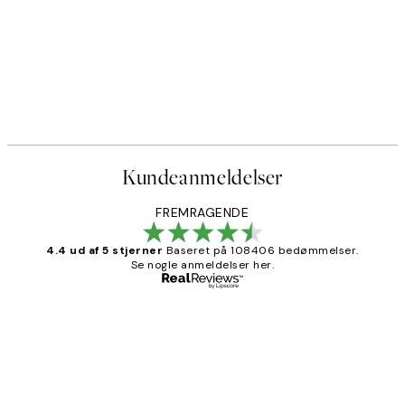
Kundeanmeldelser
FREMRAGENDE
4.4 ud af 5 stjerner
Baseret på 108406 bedømmelser.
Se nogle anmeldelser her.
Bekræftet køber
Kundeanmeldelser
Nemt at bestille og hurtig levering👍