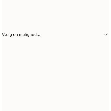
Vælg en mulighed...
54
21x30 cm