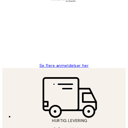
Bekræftet køber
Kundeanmeldelser
Nemt at bestille og hurtig levering👍
2 jun.
Lonni M
Se flere anmeldelser her
HURTIG LEVERING