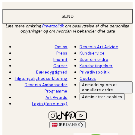
SEND
Læs mere omkring
Privatpolitik
om beskyttelse af dine personlige
oplysninger og om hvordan vi behandler dine data
Om os
Desenio Art Advice
Press
Kundservice
Imprint
Spor din ordre
Career
Købsbetingelser
Bæredygtighed
Privatlivspolitik
Tilgængelighedserklæring
Cookies
Desenio Ambassador
Anmodning om at
annullere ordre
Programme
Administrer cookies
Art Awards
Login (forretning)
DKK
DANSK