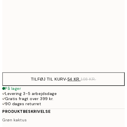
89,50
30x40 cm
17
143,50
50x70 cm
28
190,50
70x100 cm
38
Frame
options
TILFØJ TIL KURV
-
54 KR.
108 KR.
På lager
Levering 3-5 arbejdsdage
Gratis fragt over 399 kr.
90 dages returret
PRODUKTBESKRIVELSE
Grøn kaktus