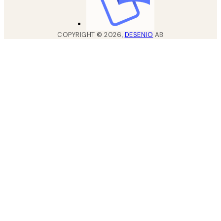
COPYRIGHT ©
2026
,
DESENIO
AB