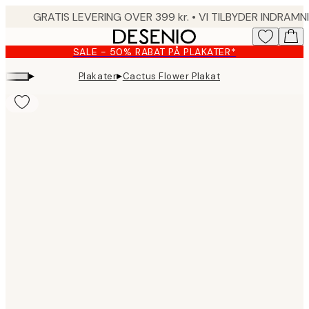
Skip
to
main
SALE - 50% RABAT PÅ PLAKATER*
content.
▸
▸
Plakater
Cactus Flower Plakat
Product
images