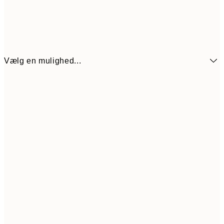
Vælg en mulighed...
54
21x30 cm
10