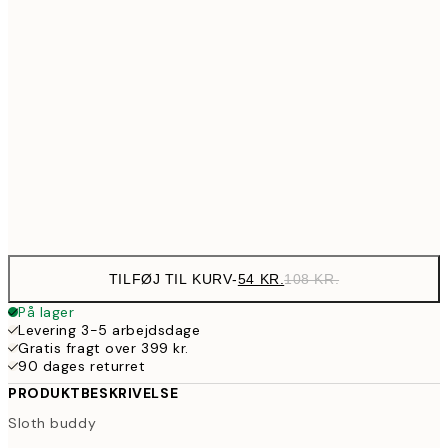
89,50
30x40 cm
17
97,50
40x50 cm
19
143,50
50x70 cm
28
Frame
options
TILFØJ TIL KURV
-
54 KR.
108 KR.
På lager
Levering 3-5 arbejdsdage
Gratis fragt over 399 kr.
90 dages returret
PRODUKTBESKRIVELSE
Sloth buddy