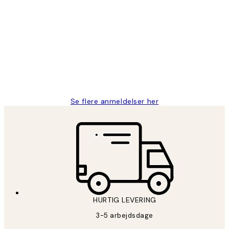
Bekræftet køber
Kundeanmeldelser
Nemt at bestille og hurtig levering👍
2 jun.
Lonni M
Se flere anmeldelser her
HURTIG LEVERING
3-5 arbejdsdage