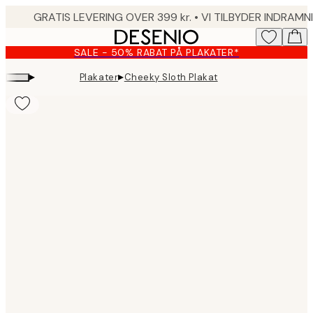
Skip
to
main
SALE - 50% RABAT PÅ PLAKATER*
content.
▸
▸
Plakater
Cheeky Sloth Plakat
Product
images