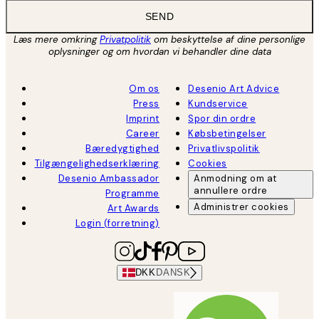
SEND
Læs mere omkring
Privatpolitik
om beskyttelse af dine personlige
oplysninger og om hvordan vi behandler dine data
Om os
Desenio Art Advice
Press
Kundservice
Imprint
Spor din ordre
Career
Købsbetingelser
Bæredygtighed
Privatlivspolitik
Tilgængelighedserklæring
Cookies
Desenio Ambassador
Anmodning om at
annullere ordre
Programme
Administrer cookies
Art Awards
Login (forretning)
DKK
DANSK