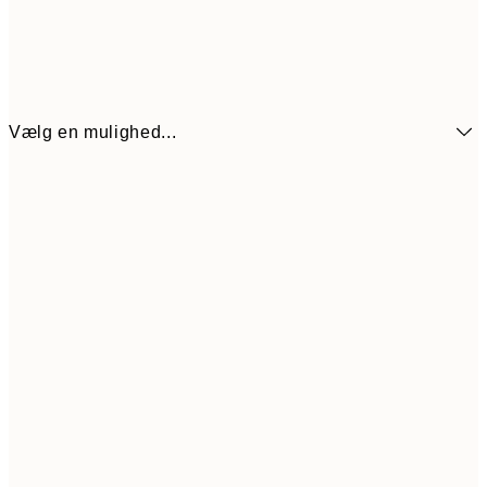
Vælg en mulighed...
54
21x30 cm
10