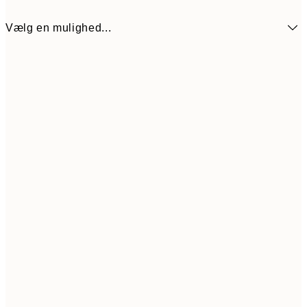
Vælg en mulighed...
117
50x50 cm
19
Frame