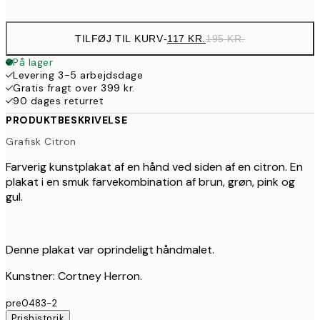
options
TILFØJ TIL KURV
-
117 KR.
195 KR.
På lager
Levering 3-5 arbejdsdage
Gratis fragt over 399 kr.
90 dages returret
PRODUKTBESKRIVELSE
Grafisk Citron
Farverig kunstplakat af en hånd ved siden af en citron. En
plakat i en smuk farvekombination af brun, grøn, pink og
gul.
Denne plakat var oprindeligt håndmalet.
Kunstner: Cortney Herron.
pre0483-2
Prishistorik