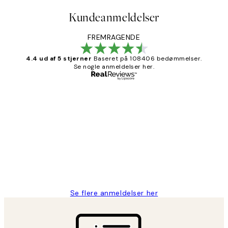
Kundeanmeldelser
FREMRAGENDE
4.4 ud af 5 stjerner
Baseret på 108406 bedømmelser.
Se nogle anmeldelser her.
Bekræftet køber
Kundeanmeldelser
Nemt at bestille og hurtig levering👍
2 jun.
Lonni M
Se flere anmeldelser her