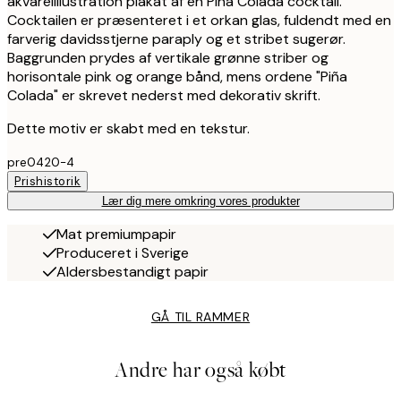
akvarelillustration plakat af en Piña Colada cocktail.
Cocktailen er præsenteret i et orkan glas, fuldendt med en
farverig davidsstjerne paraply og et stribet sugerør.
Baggrunden prydes af vertikale grønne striber og
horisontale pink og orange bånd, mens ordene "Piña
Colada" er skrevet nederst med dekorativ skrift.
Dette motiv er skabt med en tekstur.
pre0420-4
Prishistorik
Lær dig mere omkring vores produkter
Mat premiumpapir
Produceret i Sverige
Aldersbestandigt papir
GÅ TIL RAMMER
Andre har også købt