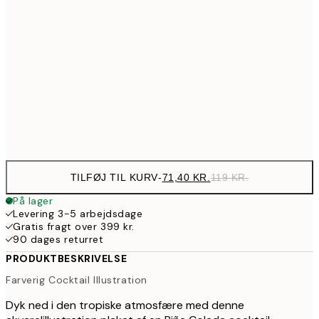
11
107,40
30x40 cm
17
193,80
50x70 cm
32
Frame
options
TILFØJ TIL KURV
-
71,40 KR.
119 KR.
På lager
Levering 3-5 arbejdsdage
Gratis fragt over 399 kr.
90 dages returret
PRODUKTBESKRIVELSE
Farverig Cocktail Illustration
Dyk ned i den tropiske atmosfære med denne