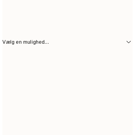
Vælg en mulighed...
71,40
21x30 cm