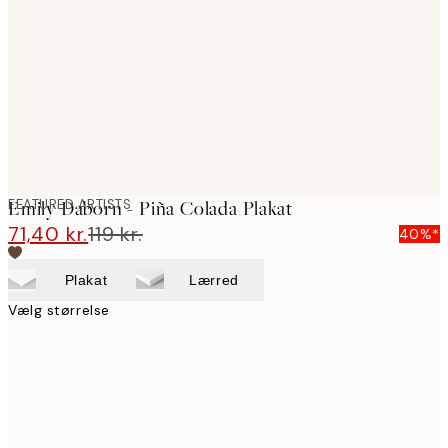
images
FEATURED ARTISTS
Emily Daborn - Piña Colada Plakat
71,40 kr.
119 kr.
40%*
Plakat
Lærred
Vælg størrelse