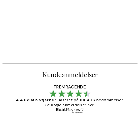
Kundeanmeldelser
FREMRAGENDE
4.4 ud af 5 stjerner
Baseret på 108406 bedømmelser.
Se nogle anmeldelser her.
Bekræftet køber
Kundeanmeldelser
Nemt at bestille og hurtig levering👍