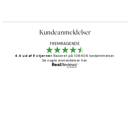
kat
Katharina Puritscher - Parisia
Fra 71,40 kr.
119 kr.
Kundeanmeldelser
FREMRAGENDE
4.4 ud af 5 stjerner
Baseret på 108406 bedømmelser.
Se nogle anmeldelser her.
Bekræftet køber
Kundeanmeldelser
Nemt at bestille og hurtig levering👍
2 jun.
Lonni M