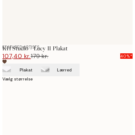
FEATURED ARTISTS
KH Studio - Lucy II Plakat
107,40 kr.
179 kr.
40%*
Plakat
Lærred
Vælg størrelse