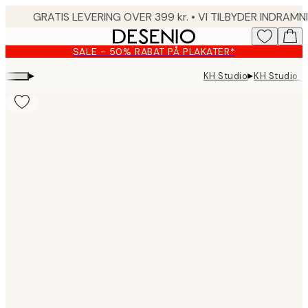
Skip
to
main
SALE - 50% RABAT PÅ PLAKATER*
content.
▸
▸
KH Studio
KH Studio - 
Product
images