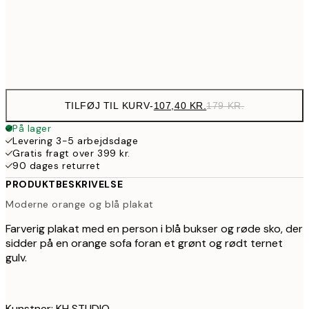
32
Frame
options
TILFØJ TIL KURV
-
107,40 KR.
179 KR.
På lager
Levering 3-5 arbejdsdage
Gratis fragt over 399 kr.
90 dages returret
PRODUKTBESKRIVELSE
Moderne orange og blå plakat
Farverig plakat med en person i blå bukser og røde sko, der
sidder på en orange sofa foran et grønt og rødt ternet
gulv.
Kunstner: KH STUDIO