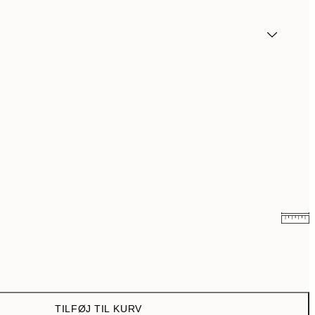
117 kr.
195 kr.
TILFØJ TIL KURV