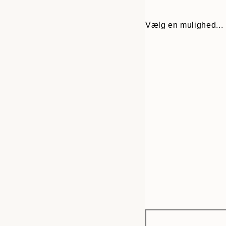
Vælg en mulighed...
Frame
50x50 cm
options