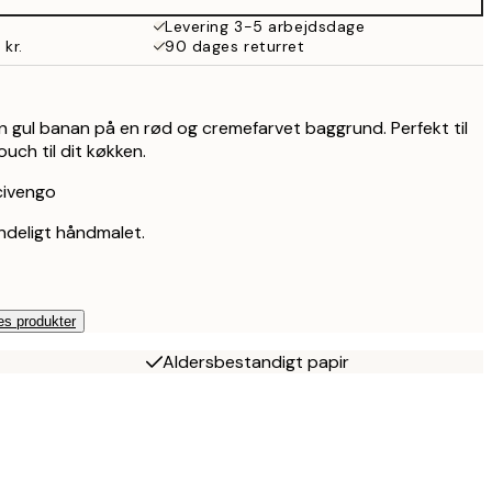
Levering 3-5 arbejdsdage
 kr.
90 dages returret
n gul banan på en rød og cremefarvet baggrund. Perfekt til
touch til dit køkken.
civengo
ndeligt håndmalet.
es produkter
Aldersbestandigt papir