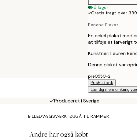
På lager
Gratis fragt over 399
Banana Plakat
En enkel plakat med e
at tilføje et farverigt 
Kunstner: Lauren Ben
Denne plakat var opri
pre0550-2
Prishistorik
Lær dig mere omkring vor
Produceret i Sverige
BILLEDVÆGSVÆRKTØJ
GÅ TIL RAMMER
Andre har også købt