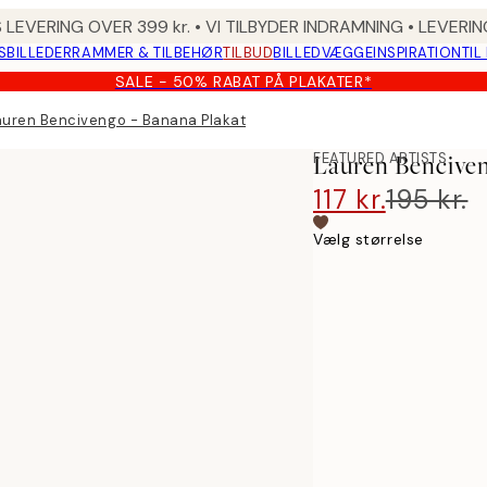
 LEVERING OVER 399 kr. • VI TILBYDER INDRAMNING • LEVER
SBILLEDER
RAMMER & TILBEHØR
TILBUD
BILLEDVÆGGE
INSPIRATION
TIL
SALE - 50% RABAT PÅ PLAKATER*
auren Bencivengo - Banana Plakat
FEATURED ARTISTS
Lauren Benciven
117 kr.
195 kr.
Vælg størrelse