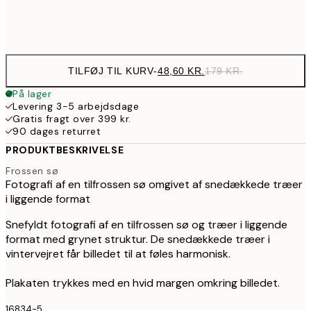
Frame
options
TILFØJ TIL KURV
-
48,60 KR.
179 KR.
På lager
Levering 3-5 arbejdsdage
Gratis fragt over 399 kr.
90 dages returret
PRODUKTBESKRIVELSE
Frossen sø
Fotografi af en tilfrossen sø omgivet af snedækkede træer
i liggende format
Snefyldt fotografi af en tilfrossen sø og træer i liggende
format med grynet struktur. De snedækkede træer i
vintervejret får billedet til at føles harmonisk.
Plakaten trykkes med en hvid margen omkring billedet.
16834-5