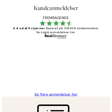
Kundeanmeldelser
FREMRAGENDE
4.4 ud af 5 stjerner
Baseret på 108406 bedømmelser.
Se nogle anmeldelser her.
Bekræftet køber
Kundeanmeldelser
Nemt at bestille og hurtig levering👍
2 jun.
Lonni M
Se flere anmeldelser her