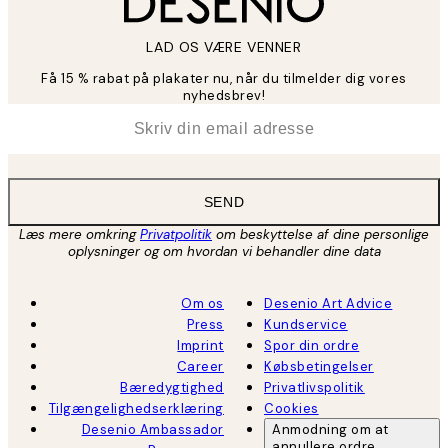
LAD OS VÆRE VENNER
Få 15 % rabat på plakater nu, når du tilmelder dig vores
nyhedsbrev!
*
Email
SEND
Læs mere omkring
Privatpolitik
om beskyttelse af dine personlige
oplysninger og om hvordan vi behandler dine data
Om os
Desenio Art Advice
Press
Kundservice
Imprint
Spor din ordre
Career
Købsbetingelser
Bæredygtighed
Privatlivspolitik
Tilgængelighedserklæring
Cookies
Desenio Ambassador
Anmodning om at
annullere ordre