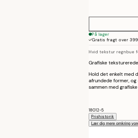
options
40x50 cm
50x50 cm
På lager
Gratis fragt over 399
50x70 cm
Hvid tekstur regnbue 
70x100 cm
Grafiske teksturered
Hold det enkelt med d
afrundede former, og s
sammen med grafiske k
18012-5
Prishistorik
Lær dig mere omkring vor