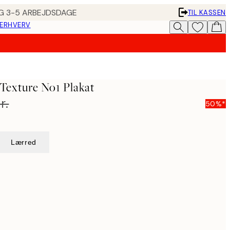
ING 3-5 ARBEJDSDAGE
TIL KASSEN
 ERHVERV
Texture No1 Plakat
r.
50%*
Lærred