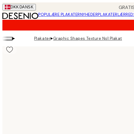
Skip
GRATIS
DKK
DANSK
to
POPULÆRE PLAKATER
NYHEDER
PLAKATER
LÆRRED
main
content.
▸
▸
Plakater
Graphic Shapes Texture No1 Plakat