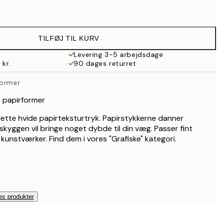
179 kr.
97,50 kr.
195 kr.
TILFØJ TIL KURV
97,50 kr.
195 kr.
Levering 3-5 arbejdsdage
 kr.
90 dages returret
143,50 kr.
287 kr.
former
190,50 kr.
381 kr.
e papirformer
ette hvide papirteksturtryk. Papirstykkerne danner
kyggen vil bringe noget dybde til din væg. Passer fint
unstværker. Find dem i vores "Grafiske" kategori.
es produkter