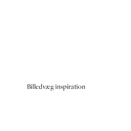
50%*
Soft Lines Texture No2 Pla
Fra 89,50 kr.
179 kr.
Billedvæg inspiration