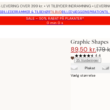
 LEVERING OVER 399 kr. • VI TILBYDER INDRAMNING • LEVER
SBILLEDER
RAMMER & TILBEHØR
TILBUD
BILLEDVÆGGE
INSPIRATION
TIL
SALE - 50% RABAT PÅ PLAKATER*
0 min
0 s
Gyldig
indtil:
2026-
08-
Graphic Shapes 
09
89,50 kr.
179 k
4.4
35
Vurderinger
Plakat
Vælg størrelse