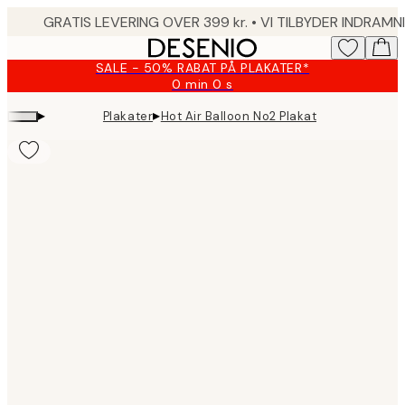
Skip
to
main
SALE - 50% RABAT PÅ PLAKATER*
content.
0 min
0 s
Gyldig
indtil:
▸
▸
Plakater
Hot Air Balloon No2 Plakat
2026-
08-
10
Product