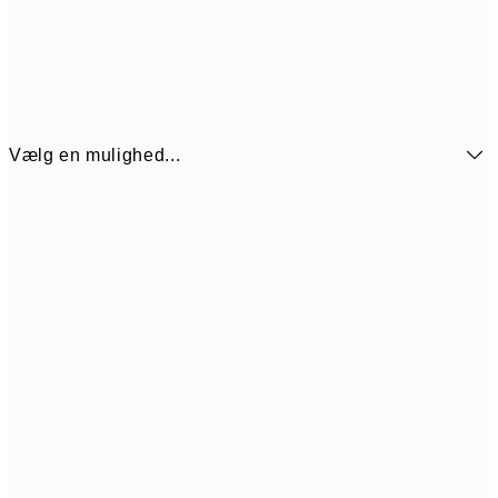
Vælg en mulighed...
54
21x30 cm