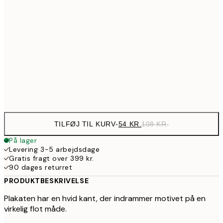
10
89,50
30x40 cm
17
143,50
50x70 cm
28
Frame
options
TILFØJ TIL KURV
-
54 KR.
108 KR.
På lager
Levering 3-5 arbejdsdage
Gratis fragt over 399 kr.
90 dages returret
PRODUKTBESKRIVELSE
Plakaten har en hvid kant, der indrammer motivet på en
virkelig flot måde.