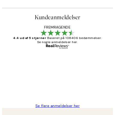
Kundeanmeldelser
FREMRAGENDE
4.4 ud af 5 stjerner
Baseret på 108406 bedømmelser.
Se nogle anmeldelser her.
Bekræftet køber
Kundeanmeldelser
Nemt at bestille og hurtig levering👍
2 jun.
Lonni M
Se flere anmeldelser her