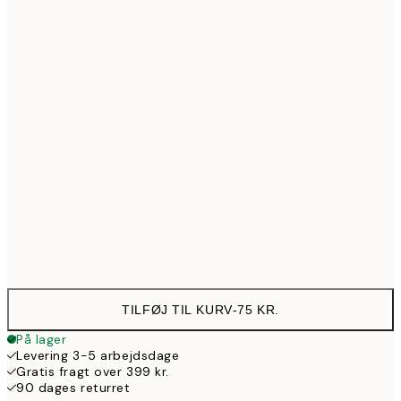
21x30 cm
130
30x40 cm
203
40x50 cm
217
50x50 cm
217
50x70 cm
371
Frame
options
TILFØJ TIL KURV
-
75 KR.
På lager
Levering 3-5 arbejdsdage
Gratis fragt over 399 kr.
90 dages returret