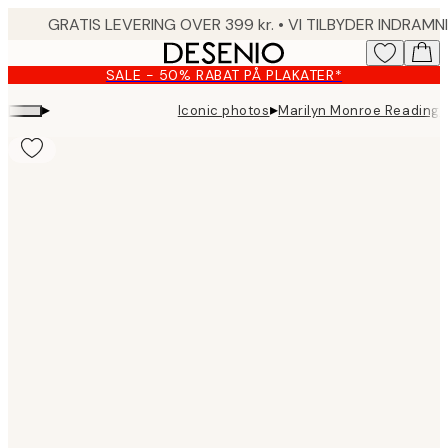
Skip
to
main
SALE - 50% RABAT PÅ PLAKATER*
content.
▸
▸
Iconic photos
Marilyn Monroe Reading 
Product
images