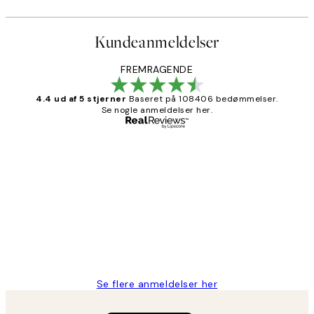
Kundeanmeldelser
FREMRAGENDE
4.4 ud af 5 stjerner
Baseret på 108406 bedømmelser.
Se nogle anmeldelser her.
Bekræftet køber
Kundeanmeldelser
Nemt at bestille og hurtig levering👍
2 jun.
Lonni M
Se flere anmeldelser her