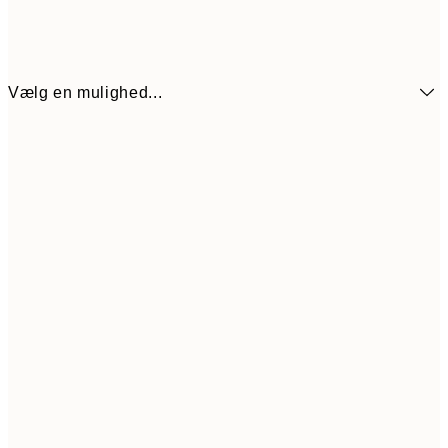
Vælg en mulighed...
13x18 cm
75