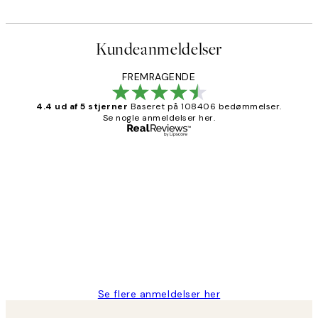
Kundeanmeldelser
FREMRAGENDE
4.4 ud af 5 stjerner
Baseret på 108406 bedømmelser.
Se nogle anmeldelser her.
Bekræftet køber
Kundeanmeldelser
Nemt at bestille og hurtig levering👍
2 jun.
Lonni M
Se flere anmeldelser her