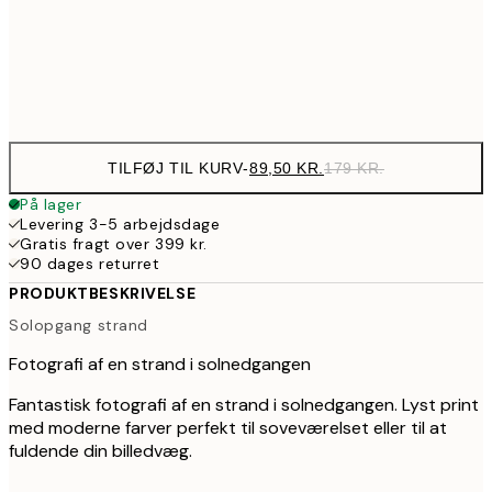
28
Frame
options
TILFØJ TIL KURV
-
89,50 KR.
179 KR.
På lager
Levering 3-5 arbejdsdage
Gratis fragt over 399 kr.
90 dages returret
PRODUKTBESKRIVELSE
Solopgang strand
Fotografi af en strand i solnedgangen
Fantastisk fotografi af en strand i solnedgangen. Lyst print
med moderne farver perfekt til soveværelset eller til at
fuldende din billedvæg.