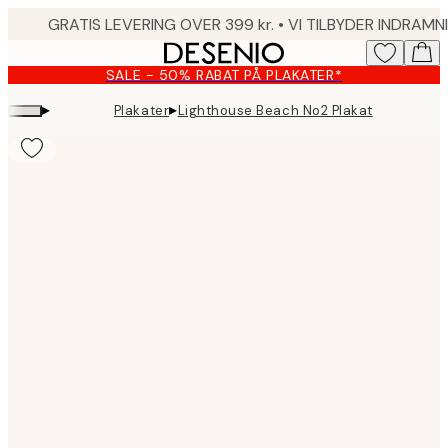
Skip
to
main
SALE - 50% RABAT PÅ PLAKATER*
content.
▸
▸
Plakater
Lighthouse Beach No2 Plakat
Product
images