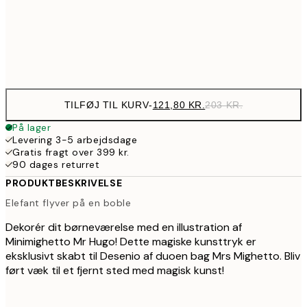
37
Frame
options
TILFØJ TIL KURV
-
121,80 KR.
203 KR.
På lager
Levering 3-5 arbejdsdage
Gratis fragt over 399 kr.
90 dages returret
PRODUKTBESKRIVELSE
Elefant flyver på en boble
Dekorér dit børneværelse med en illustration af
Minimighetto Mr Hugo! Dette magiske kunsttryk er
eksklusivt skabt til Desenio af duoen bag Mrs Mighetto. Bliv
ført væk til et fjernt sted med magisk kunst!