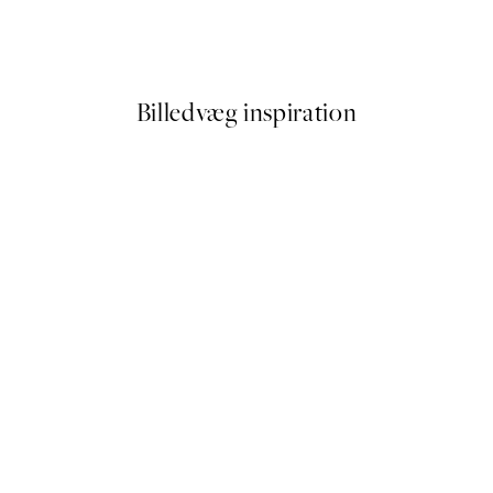
 Plakat
Elsa Beskow - Mother's little 
Fra 54 kr.
108 kr.
Billedvæg inspiration