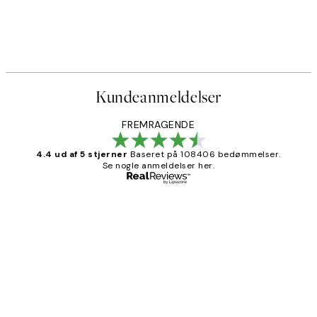
Kundeanmeldelser
FREMRAGENDE
4.4 ud af 5 stjerner
Baseret på 108406 bedømmelser.
Se nogle anmeldelser her.
Bekræftet køber
Kundeanmeldelser
Nemt at bestille og hurtig levering👍
2 jun.
Lonni M