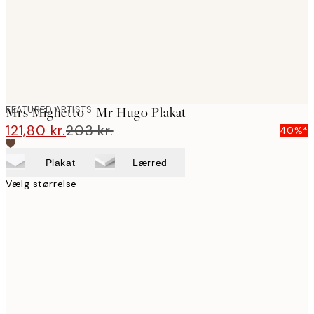
FEATURED ARTISTS
Mrs Mighetto - Mr Hugo Plakat
121,80 kr.
203 kr.
40%*
Plakat
Lærred
Vælg størrelse