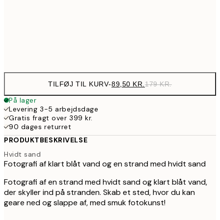
161,50
50x70 cm
32
Frame
options
TILFØJ TIL KURV
-
89,50 KR.
179 KR.
På lager
Levering 3-5 arbejdsdage
Gratis fragt over 399 kr.
90 dages returret
PRODUKTBESKRIVELSE
Hvidt sand
Fotografi af klart blåt vand og en strand med hvidt sand
Fotografi af en strand med hvidt sand og klart blåt vand,
der skyller ind på stranden. Skab et sted, hvor du kan
geare ned og slappe af, med smuk fotokunst!