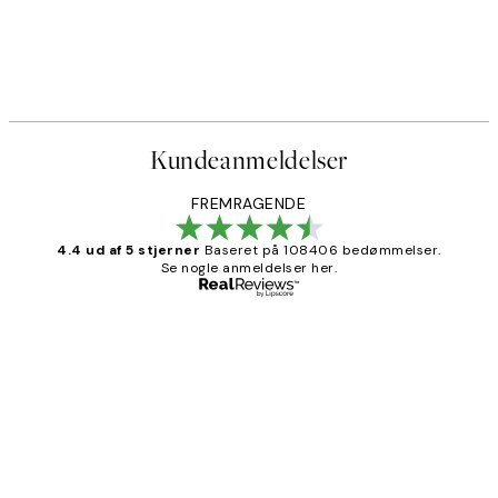
Kundeanmeldelser
FREMRAGENDE
4.4 ud af 5 stjerner
Baseret på 108406 bedømmelser.
Se nogle anmeldelser her.
Bekræftet køber
Kundeanmeldelser
Nemt at bestille og hurtig levering👍
2 jun.
Lonni M