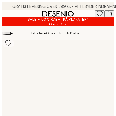
Skip
to
main
SALE - 50% RABAT PÅ PLAKATER*
content.
0 min
0 s
Gyldig
indtil:
▸
▸
Plakater
Ocean Touch Plakat
2026-
08-
09
Product