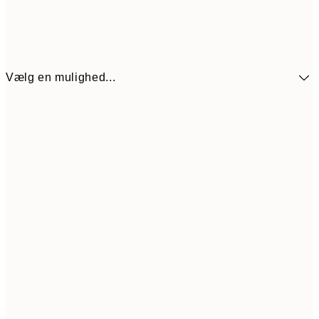
Vælg en mulighed...
89,50
30x40 cm
17