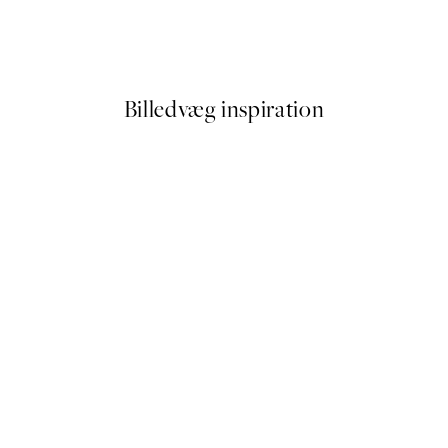
an Dip Plakat
Pastel Sky Beach No2 Plakat
Fra 89,50 kr.
179 kr.
Billedvæg inspiration