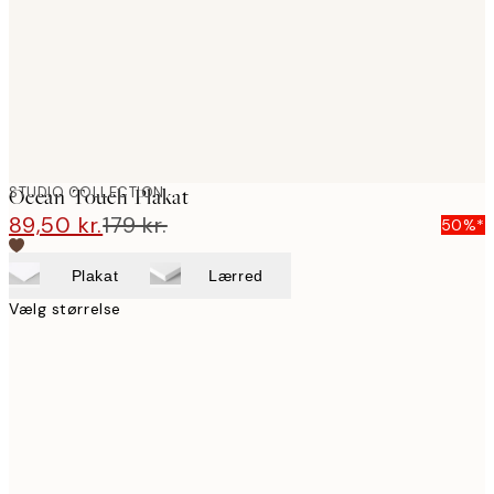
images
STUDIO COLLECTION
Ocean Touch Plakat
89,50 kr.
179 kr.
50%*
Plakat
Lærred
Vælg størrelse