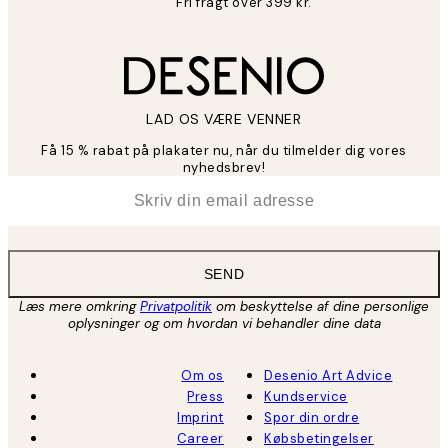
Fri fragt over 399 kr.
LAD OS VÆRE VENNER
Få 15 % rabat på plakater nu, når du tilmelder dig vores
nyhedsbrev!
*
Email
SEND
Læs mere omkring
Privatpolitik
om beskyttelse af dine personlige
oplysninger og om hvordan vi behandler dine data
Om os
Desenio Art Advice
Press
Kundservice
Imprint
Spor din ordre
Career
Købsbetingelser