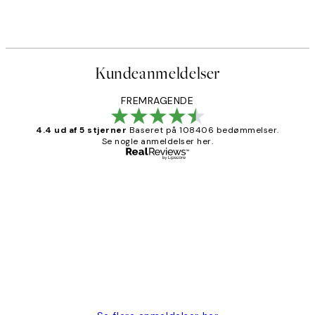
Fra 54 kr.
108 kr.
Kundeanmeldelser
FREMRAGENDE
4.4 ud af 5 stjerner
Baseret på 108406 bedømmelser.
Se nogle anmeldelser her.
Bekræftet køber
Kundeanmeldelser
Nemt at bestille og hurtig levering👍
2 jun.
Lonni M