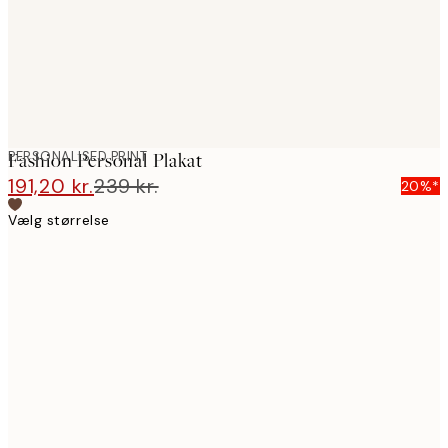
PERSONALISED PRINT
Fashion Personal Plakat
191,20 kr.
239 kr.
20%*
Vælg størrelse