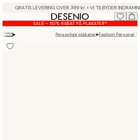
Skip
to
main
SALE - 50% RABAT PÅ PLAKATER*
content.
▸
▸
Personlige plakater
Fashion Personal Pl
Product
images